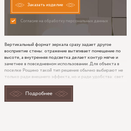
Заказать изделие
Согласие на обработку персональных данных
ПРИНИМАЮ
НЕ ПРИНИМАЮ
Вертикальный формат зеркала сразу задает другое
восприятие стены: отражение вытягивает помещение по
высоте, а внутренняя подсветка делает контур мягче и
заметнее в повседневном использовании. Для объекта в
поселке Рощино такой тип решения обычно выбирают не
только ради внешнего эффекта, но и ради удобства: свет
распределяется вокруг зеркального полотна равномернее,
без резкой тени на лице, а само зеркало работает как
Подробнее
отдельный источник освещения в утренние и вечерние
часы. При похожем заказе важно заранее обсудить, где
именно зеркало будет использоваться, как на него падает
основной свет, есть ли рядом мебель, пенал, бра или
выступающая столешница. Для вертикального зеркала
особенно заметны пропорции: слишком узкое полотно