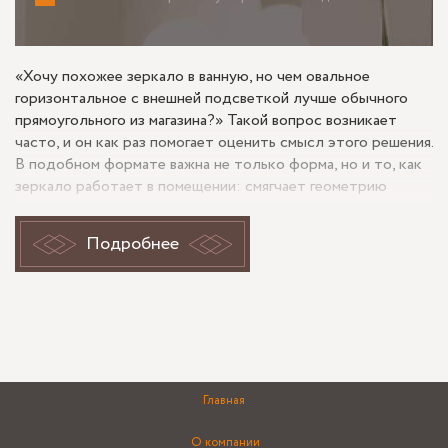
«Хочу похожее зеркало в ванную, но чем овальное
горизонтальное с внешней подсветкой лучше обычного
прямоугольного из магазина?» Такой вопрос возникает
часто, и он как раз помогает оценить смысл этого решения.
В подобном формате важна не только форма, но и то, как
зеркало работает в помещении: смягчает геометрию
плитки, визуально расширяет стену по горизонтали и дает
более спокойное отражение без жестких углов. Внешняя
Подробнее
подсветка тоже меняет восприятие: свет не выходит из-за
полотна, а формирует отдельный контур вокруг зеркала,
поэтому мебель, смесители и отделка читаются мягче.
Зачем выбрали именно так
Для ванной комнаты горизонтальное овальное зеркало
Главная
часто отличается от стандартного готового изделия
более точной посадкой под конкретную стену и мебель.
О компании