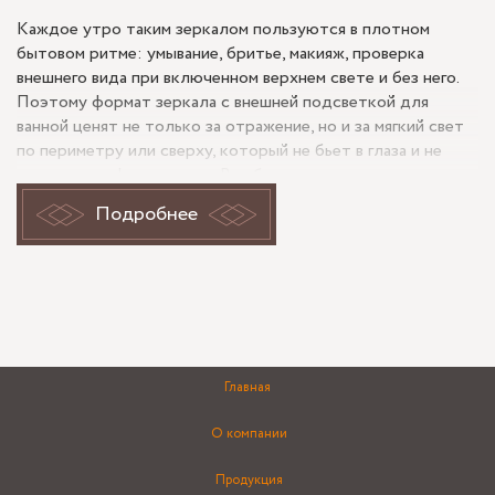
Каждое утро таким зеркалом пользуются в плотном
бытовом ритме: умывание, бритье, макияж, проверка
внешнего вида при включенном верхнем свете и без него.
Поэтому формат зеркала с внешней подсветкой для
ванной ценят не только за отражение, но и за мягкий свет
по периметру или сверху, который не бьет в глаза и не
теряется на фоне плитки. В небольшом помещении
особенно важны пропорции полотна: слишком узкое
Подробнее
зеркало дробит стену, слишком крупное может спорить с
тумбой, шкафом и швами отделки.
Внешняя подсветка в ванной: свет,
который работает каждый день
Главная
У зеркала с внешней подсветкой в ванную комнату есть
практическое отличие от моделей со скрытой световой
О компании
полосой: источник света читается как отдельный
элемент, а значит, его нужно заранее увязать с высотой
Продукция
установки, выводом электрики и привычным сценарием