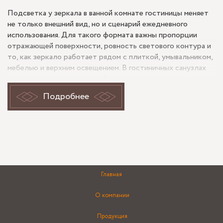
Подсветка у зеркала в ванной комнате гостиницы меняет
не только внешний вид, но и сценарий ежедневного
использования. Для такого формата важны пропорции
отражающей поверхности, ровность светового контура и
то, как зеркало работает рядом с плиткой, умывальником,
мебелью и верхним освещением. В гостиничных санузлах
похожее решение часто выбирают не ради декоративного
эффекта, а чтобы получить понятное отражение без
Подробнее
резких теней и сохранить аккуратный вид зоны умывания.
При этом на сроки изготовления и монтажа обычно влияет
не только само зеркало, но и готовность электрики,
состояние стен и точность замера после отделки.
Почему для гостиничной ванной
часто выбирают зеркало с
Главная
подсветкой?
О компании
В подобных проектах зеркало с подсветкой помогает
Продукция