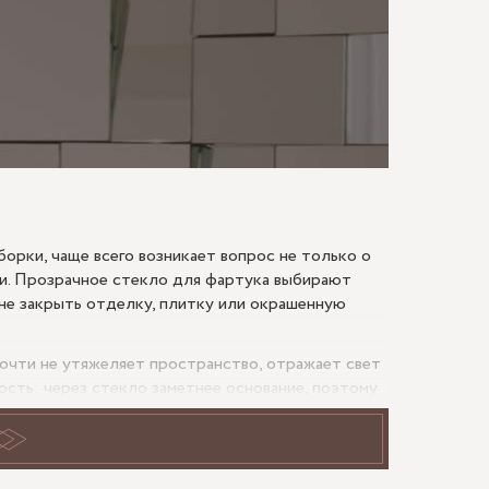
МАЮ
борки, чаще всего возникает вопрос не только о
ни. Прозрачное стекло для фартука выбирают
 не закрыть отделку, плитку или окрашенную
почти не утяжеляет пространство, отражает свет
ость: через стекло заметнее основание, поэтому
ложки, расположение розеток и линию
, это особенно важно при ремонте, где отделка