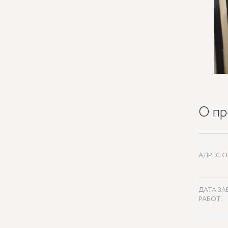
О пр
АДРЕС О
ДАТА ЗА
РАБОТ: