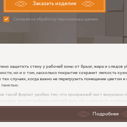
Заказать изделие
Согласие на обработку персональных данных
ПРИНИМАЮ
НЕ ПРИНИ
ужно защитить стену у рабочей зоны от брызг, жира и следов у
ности, но и о том, насколько покрытие сохранит легкость кух
в тех случаях, когда важно не перегрузить помещение цветом и
а панелью.
ни такой формат удобен тем, что прозрачный лист визуально 
рживает аккуратный вид рабочей зоны. Но у него есть особенн
ожего заказа заранее оценивают ровность стены, оттенок под
ния к столешнице. В Ломоносове, как и в любом жилом объекте
Подробнее
ершена и переделки нежелательны.