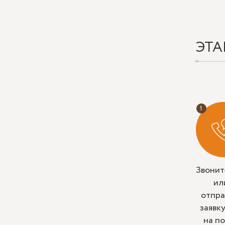
ЭТА
Звонит
ил
отпра
заявк
на п