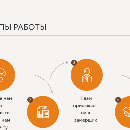
ПЫ РАБОТЫ
е нам
К вам
и
приезжает
вьте
наш
у нам
замерщик
очту