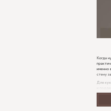
Когда н
практич
именно 
стену з
Для кух
и подде
для пох
примыка
уже зав