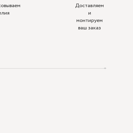
совываем
Доставляем
елия
и
монтируем
ваш заказ