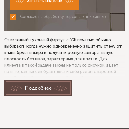
Заказать изделие
Согласие на обработку персональных данных
ПРИНИМАЮ
НЕ ПРИНИМАЮ
Стеклянный кухонный фартук с УФ печатью обычно
выбирают, когда нужно одновременно защитить стену от
влаги, брызг и жира и получить ровную декоративную
плоскость без швов, характерных для плитки. Для
клиента в такой задаче важны не только рисунок и цвет,
но и то, как панель будет вести себя рядом с варочной
зоной, мойкой, розетками и мебелью. В эксплуатации
ценят прежде всего простую уборку: гладкое стекло
Подробнее
меньше задерживает загрязнения, а печать, нанесенная с
тыльной стороны, не контактирует с бытовой химией и не
стирается при обычном уходе.
Задача кухни — защитить стену и
сохранить аккуратный фон