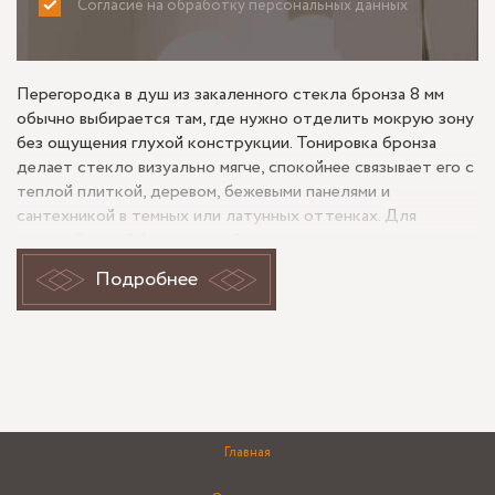
Согласие на обработку персональных данных
ПРИНИМАЮ
НЕ ПРИНИМАЮ
Перегородка в душ из закаленного стекла бронза 8 мм
обычно выбирается там, где нужно отделить мокрую зону
без ощущения глухой конструкции. Тонировка бронза
делает стекло визуально мягче, спокойнее связывает его с
теплой плиткой, деревом, бежевыми панелями и
сантехникой в темных или латунных оттенках. Для
душевой такой формат удобен тем, что сохраняет свет, но
немного снижает прямую видимость, а закаленное стекло
Подробнее
8 мм дает более собранное ощущение по жесткости и
устойчивости в ежедневной эксплуатации.
Бронза в душевой и восприятие
отделки
Главная
У стекла бронза есть особенность: оно заметно
реагирует на фон. На светлой плитке перегородка