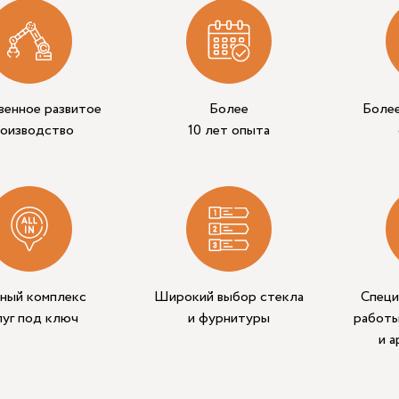
венное развитое
Более
Боле
роизводство
10 лет опыта
ный комплекс
Широкий выбор стекла
Специ
луг под ключ
и фурнитуры
работы
и 