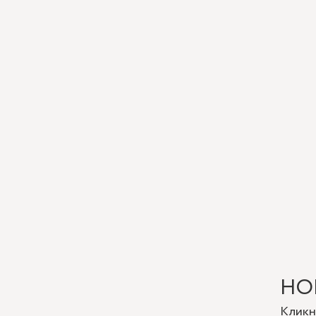
НО
Кликн