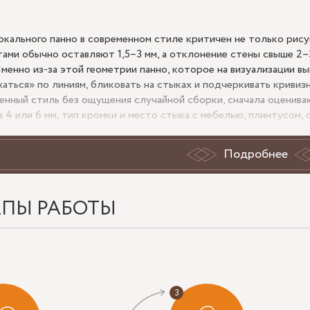
ркального панно в современном стиле критичен не только рису
тами обычно оставляют 1,5–3 мм, а отклонение стены свыше 2–
Именно из-за этой геометрии панно, которое на визуализации в
хаться» по линиям, бликовать на стыках и подчеркивать кривизн
енный стиль без ощущения случайной сборки, сначала оценива
а 4 или 6 мм, тип кромки и место стыка с мебелью, плинтусом, 
да зеркальное панно в современном с
Подробнее
даёт лишнюю геометрию
АПЫ РАБОТЫ
енный стиль любит точность пропорций. Для узкой стены 900
тся спокойнее, чем дробная сетка 150х150 мм: меньше швов, ч
м, наоборот, модульная схема помогает собрать большое зеркал
тиру. Если потолок 2700 мм, вертикальные панели 300–450 мм 
нтальная нарезка делает интерьер шире, но сильнее показывает
ьное панно в современном стиле уместно в прихожей, гостиной