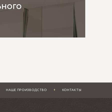
ьного
 но не всегда учитывают угол света. Если
ет активный блик и рисунок становится
макияжа или у обеденной группы лучше мягкая
изголовьем оставляют понятный отступ: обычно
рядом фасады мебели с выраженной фрезеровкой,
т пестро;
отражения;
бные подрезки;
без нормального шва и герметизации.
НАШЕ ПРОИЗВОДСТВО
КОНТАКТЫ
вления