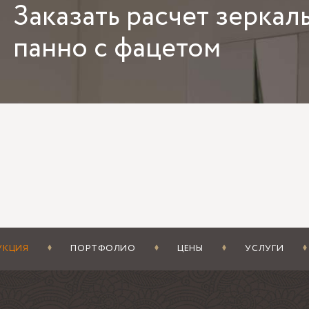
Заказать
расчет зеркал
ы часто хотят поставить панно напротив окна или рядом с бра,
ьник расположен в 150–250 мм от зеркальной панели, фацет да
панно с фацетом
стнее. Это хорошо для акцентной стены в гостиной, но в зоне 
тка с рассеивателем. При монтаже над консолью, тумбой или 
0 мм, чтобы зеркало не выглядело случайной вставкой. Если 
выбирать более спокойную раскладку без мелкого деления.
 чаще ошибаются при заказе
т слишком мелкий модуль для большой стены, и панно выгляди
рают широкий фацет на маленьких элементах, теряя площадь 
читывают розетки, выключатели, наличники и получают неудо
зывают монтаж на неровную плитку с перепадом более 2–3 мм;
ят панно вплотную к столешнице или смесителю в мокрой зоне 
УКЦИЯ
ПОРТФОЛИО
ЦЕНЫ
УСЛУГИ
 влияет на срок и стоимость изгото