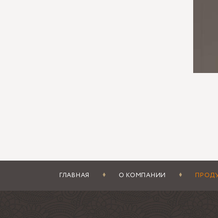
Клиент
светил
контра
подсве
120–20
лучше 
Где
беру
выби
не у
зака
став
ГЛАВНАЯ
О КОМПАНИИ
ПРОД
Что