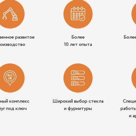
венное развитое
Более
Боле
роизводство
10 лет опыта
ный комплекс
Широкий выбор стекла
Специ
луг под ключ
и фурнитуры
работы
и 