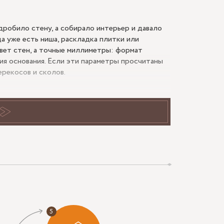
дробило стену, а собирало интерьер и давало
а уже есть ниша, раскладка плитки или
цвет стен, а точные миллиметры: формат
рия основания. Если эти параметры просчитаны
ерекосов и сколов.
 прямоугольников. Для такой плоскости сначала
ий. Затем подбирают модуль так, чтобы
ьно спорят с основным рисунком и сложнее в
, 250х500, 300х600 мм. Если помещение
кого коридора лучше панель с вытянутой
ину.