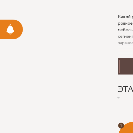
Какой 
ровное
мебель
сегмен
заране
Раз
Частый
считаю
ЭТ
крайни
монтаж
компак
вертик
Шир