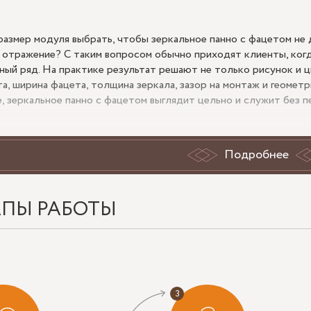
размер модуля выбрать, чтобы зеркальное панно с фацетом не 
 отражение? С таким вопросом обычно приходят клиенты, когд
ный ряд. На практике результат решают не только рисунок и 
та, ширина фацета, толщина зеркала, зазор на монтаж и геомет
е, зеркальное панно с фацетом выглядит цельно и служит без п
мер модуля и пропорция панно
Подробнее
 кейс: стена 2460х1680 мм, клиент хочет панно из ромбов или
т рабочее поле и технологический отступ 3–5 мм от примыкан
АПЫ РАБОТЫ
е элементы не получились уже 60–80 мм: узкие вставки визуал
е. Для прямоугольной раскладки чаще берут сегменты 200х400
тное, крупный модуль уменьшает дробность отражения. Для уз
альной пропорцией, чтобы зеркало добавляло высоту, а не шир
ина фацета и толщина зеркала