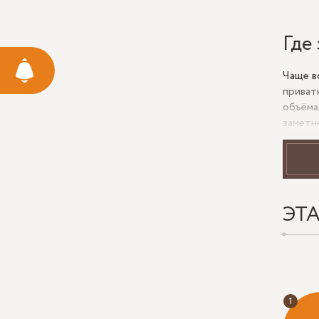
Где
Чаще в
приват
объёма
заметн
высоту
Если п
проще 
спальн
ЭТ
Что
Перед 
систем
слабый
даёт н