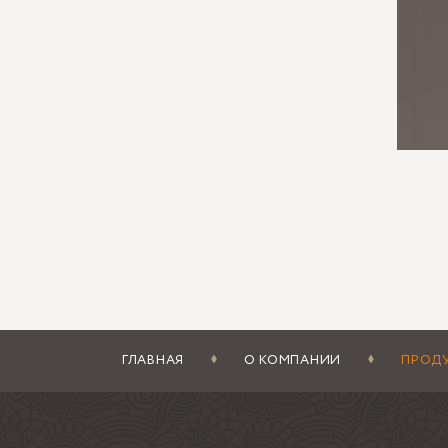
Если н
вырази
делить
Как
Обрабо
каждог
свет а
Фацет 
блики,
площад
Закалк
ГЛАВНАЯ
О КОМПАНИИ
ПРОД
темпер
сложны