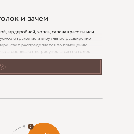
толок и зачем
ной, гардеробной, холла, салона красоты или
руемое отражение и визуальное расширение
 шире, свет распределяется по помещению
чала оценивают не рисунок, а сам потолок,
ло, стекло, панно и формат заказа.
ным листом, а из панелей с делением. Так
анной смотрят на влагостойкость амальгамы, в
йкость к уборке и стабильность крепления.
на потолок
атериал основания: бетон, ГКЛ, подвесная
иляции. Если потолок «играет», есть трещины,
 подготовки нельзя. Даже небольшая подвижка