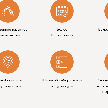
венное развитое
Более
Боле
роизводство
10 лет опыта
ный комплекс
Широкий выбор стекла
Специ
луг под ключ
и фурнитуры
работы
и 