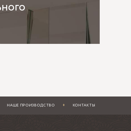
ьного
лее плотном стекле грань выглядит
унок. Для больших площадей нередко выгоднее
 крупные тяжёлые элементы.
полировка, фацет, закалка
Простая шлифованная кромка подходит не для
. Полированная кромка выглядит чище, отражает
нно, а не как сплошное зеркало. Он собирает
 Но фацет уменьшает полезную зеркальную
ну рассчитывают осторожно.
на повышает стойкость стекла к нагрузкам и
НАШЕ ПРОИЗВОДСТВО
КОНТАКТЫ
 Если рядом встроенная подсветка, нагрев и