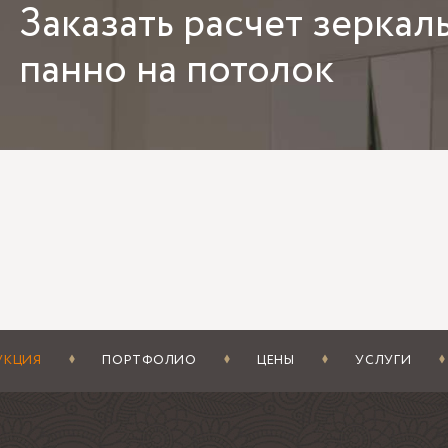
Заказать
расчет зеркал
ужен фацет, толщина тоже влияет на визуальный эффект: на бо
панно на потолок
тельнее, а панно на потолок получает более «собранный» рис
 потолок на зеркальные панели средней толщины, чем ставить
ой тип обработки выбрать: кромка, 
тка стекла напрямую меняет и безопасность, и внешний вид. 
о потолка: если шов открыт взгляду, лучше делать полировку
ккуратнее и не даёт ощущения «сырого» реза.
выбирают, когда потолок должен работать как декоративное па
 подчёркивает деление на панели и делает рисунок объёмнее.
ь каждой панели, поэтому для маленьких помещений его шири
а для зеркала на потолок обсуждается отдельно по проекту. О
УКЦИЯ
ПОРТФОЛИО
ЦЕНЫ
УСЛУГИ
атуре, но влияет на сроки, цену и допустимый формат деталей.
е вырезы, вопрос закалки лучше решать сразу при заказе.