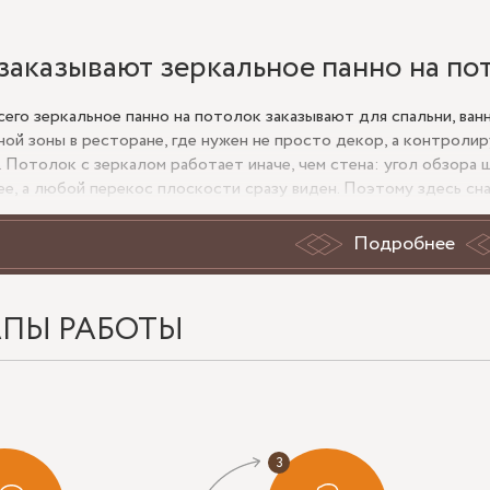
 заказывают зеркальное панно на по
сего зеркальное панно на потолок заказывают для спальни, ван
ной зоны в ресторане, где нужен не просто декор, а контроли
. Потолок с зеркалом работает иначе, чем стена: угол обзора
ее, а любой перекос плоскости сразу виден. Поэтому здесь сна
, тип основания, сценарий света и только потом выбирают зерка
Подробнее
омещение низкое, зеркальный потолок часто собирают не сплош
компенсировать геометрию и безопаснее выполнить монтаж. В в
е — на мягкость отражения, в коммерческом интерьере — на сто
АПЫ РАБОТЫ
 нужно проверить перед монтажом 
тем как заказывать зеркальное панно на потолок, проверяют м
а, закладные под крепление, наличие встроенного света и вент
 каркас или старое покрытие, зеркало на потолок ставить без
апряжение по стеклу и портит швы между панелями.