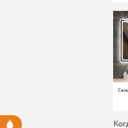
Сен
Ког