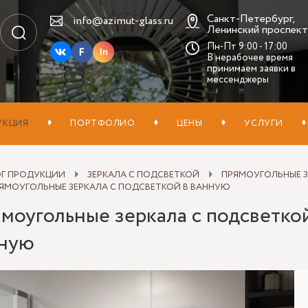
Санкт-Петербург,
info@azimut-glass.ru
Ленинский проспект,
Пн-Пт 9:00 - 17:00
In
В нерабочее время
принимаем заявки в
мессенджеры
УКЦИЯ
ПОРТФОЛИО
ЦЕНЫ
УСЛУГИ
ОГ ПРОДУКЦИИ
ЗЕРКАЛА С ПОДСВЕТКОЙ
ПРЯМОУГОЛЬНЫЕ З
ЯМОУГОЛЬНЫЕ ЗЕРКАЛА С ПОДСВЕТКОЙ В ВАННУЮ
моугольные зеркала с подсветко
ную