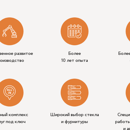
венное развитое
Более
Боле
роизводство
10 лет опыта
ный комплекс
Широкий выбор стекла
Специ
луг под ключ
и фурнитуры
работы
и 