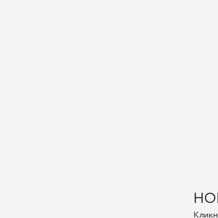
Что
точн
цвет
нуже
буде
как 
На azi
учётом
просто
класси
НО
Кликн