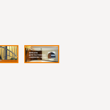
казом
ла с подсветкой по индивидуальным размерам: с
ки. Такой подход позволяет получить не
, даст правильный свет и сохранит