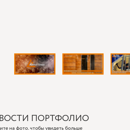
 мы рекомендуем уточнить перед за
ый размер по месту, а не «примерно как на фото»;
 подсветки и сценарий включения;
н ли фацет или достаточно полированной кромки;
т ли зеркало работать во влажной зоне;
выполнено крепление и где расположен вывод питания.
mut-glass.ru можно заказать изготовление классического зерка
 стиля помещения, особенностей монтажа и требуемой обработ
 красивое полотно, а изделие, которое точно встанет на место
ческий характер интерьера.
ВОСТИ ПОРТФОЛИО
ите на фото, чтобы увидеть больше