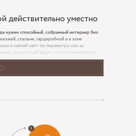
ой действительно уместно
гда нужен спокойный, собранный интерьер без
хожей, спальне, гардеробной и в зоне
ции и мягкий свет по периметру или за
омка, аккуратный фацет, точная геометрия и
рнитурой или деревянной мебелью.
одсветкой от более
аказывают прямоугольные, арочные и овальные
ельно классический характер, лучше избегать
роже, но может «убрать» уют и исказить тон
ветку, а для ванной — баланс между комфортом