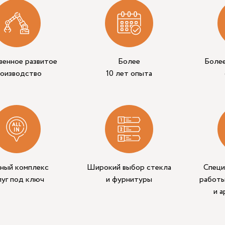
венное развитое
Более
Боле
роизводство
10 лет опыта
ный комплекс
Широкий выбор стекла
Специ
луг под ключ
и фурнитуры
работы
и 