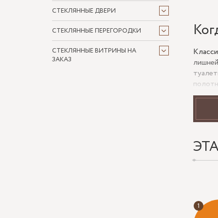
СТЕКЛЯННЫЕ ДВЕРИ
Ког
СТЕКЛЯННЫЕ ПЕРЕГОРОДКИ
Класси
СТЕКЛЯННЫЕ ВИТРИНЫ НА
ЗАКАЗ
лишней
туалет
полотн
оттено
Что
дек
ЭТ
Главна
зеркал
слишко
кожи. 
и функ