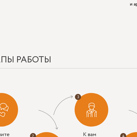
и 
АПЫ РАБОТЫ
ните
К вам