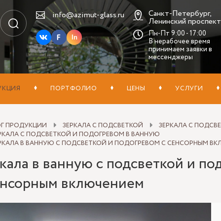
Санкт-Петербург,
info@azimut-glass.ru
Ленинский проспект,
Пн-Пт 9:00 - 17:00
In
В нерабочее время
принимаем заявки в
мессенджеры
УКЦИЯ
ПОРТФОЛИО
ЦЕНЫ
УСЛУГИ
ОГ ПРОДУКЦИИ
ЗЕРКАЛА С ПОДСВЕТКОЙ
ЗЕРКАЛА С ПОДСВ
РКАЛА С ПОДСВЕТКОЙ И ПОДОГРЕВОМ В ВАННУЮ
РКАЛА В ВАННУЮ С ПОДСВЕТКОЙ И ПОДОГРЕВОМ С СЕНСОРНЫМ В
кала в ванную с подсветкой и по
енсорным включением