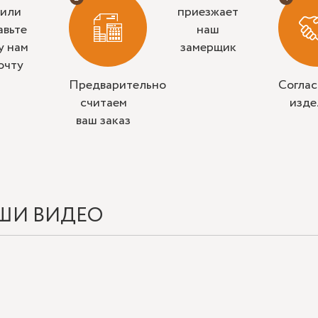
 или
приезжает
авьте
наш
у нам
замерщик
очту
Предварительно
Согла
считаем
изде
ваш заказ
ШИ ВИДЕО