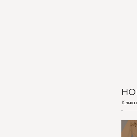
НО
Кликн