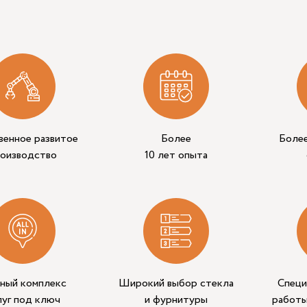
венное развитое
Более
Боле
роизводство
10 лет опыта
ный комплекс
Широкий выбор стекла
Специ
луг под ключ
и фурнитуры
работы