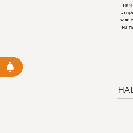
нам
отпр
заявк
на п
НА