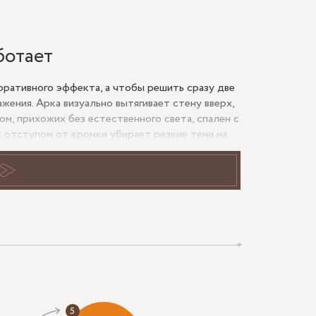
ботает
оративного эффекта, а чтобы решить сразу две
жения. Арка визуально вытягивает стену вверх,
м, прихожих без естественного света, спален с
 отступом от кромки убирает резкие тени на
ивная рама.
ли полку.
ую и кабель лучше предусмотреть заранее.
ямоугольного, но в узкой зоне слишком крупный
ов и корректная герметизация LED-узла.