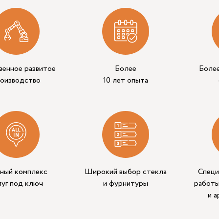
венное развитое
Более
Боле
роизводство
10 лет опыта
ный комплекс
Широкий выбор стекла
Специ
луг под ключ
и фурнитуры
работы
и 