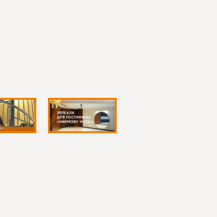
уживается питание. Если зеркало настенное и с
лавиши, сенсора или общего сценария
качественное зеркало может дать визуально
ь точный замер на месте, особенно если рядом
 вариант для современного интерьера.
яет, а не заменяет верхнее освещение.
е заливая кромку и зону подключения.
ант, если важна точная посадка по стене и
ретную нишу, тумбу или проект, лучше начинать
диус, свет и крепление без переделок после