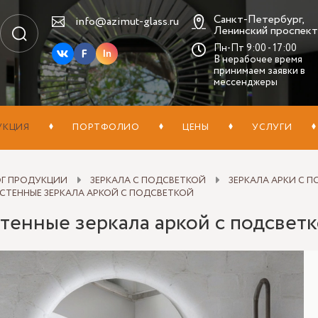
Санкт-Петербург,
info@azimut-glass.ru
Ленинский проспект,
Пн-Пт 9:00 - 17:00
In
В нерабочее время
принимаем заявки в
мессенджеры
УКЦИЯ
ПОРТФОЛИО
ЦЕНЫ
УСЛУГИ
ОГ ПРОДУКЦИИ
ЗЕРКАЛА С ПОДСВЕТКОЙ
ЗЕРКАЛА АРКИ С 
СТЕННЫЕ ЗЕРКАЛА АРКОЙ С ПОДСВЕТКОЙ
тенные зеркала аркой с подсвет