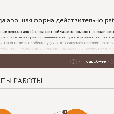
да арочная форма действительно ра
ные зеркала аркой с подсветкой чаще заказывают не ради дек
: смягчить геометрию помещения и получить ровный свет у отра
у такая модель особенно удачна для санузлов с низким потолко
 мебелью и туалетных столиков. Подсветка по периметру или с
а сама настенная конструкция не перегружает интерьер, как масс
Подробнее
 важно проверить до заказа
АПЫ РАБОТЫ
ту установки: верхняя дуга не должна упираться в шкаф, бра и
ину стены: если планируется скрытый вывод питания, закладн
ну прохода: арочное зеркало с подсветкой выглядит легче пр
ат может мешать.
ность помещения: для ванной нужна влагостойкость компонент