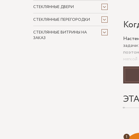
СТЕКЛЯННЫЕ ДВЕРИ
СТЕКЛЯННЫЕ ПЕРЕГОРОДКИ
Ког
СТЕКЛЯННЫЕ ВИТРИНЫ НА
Настен
ЗАКАЗ
задачи
поэтом
мягкой
лице, 
Что
ЭТ
Высо
Глуб
Шири
форм
Влаж