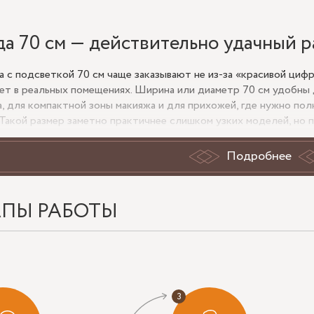
да 70 см — действительно удачный 
а с подсветкой 70 см чаще заказывают не из-за «красивой циф
ет в реальных помещениях. Ширина или диаметр 70 см удобны д
а, для компактной зоны макияжа и для прихожей, где нужно пол
 Такой размер заметно практичнее слишком узких моделей, но
сти.
Подробнее
еркало 70 см планируется в ванную, важно заранее учитывать не
и, плиточных швов и выводов под питание. Подсветка должна р
коративный контур. Для этого имеет значение расположение с
ь и наличие защиты от влаги.
АПЫ РАБОТЫ
 уточнить перед заказом
а: круг 70 см, квадрат 70х70, прямоугольное зеркало шириной 
света: фронтальный для лица, контурный для мягкого свечения,