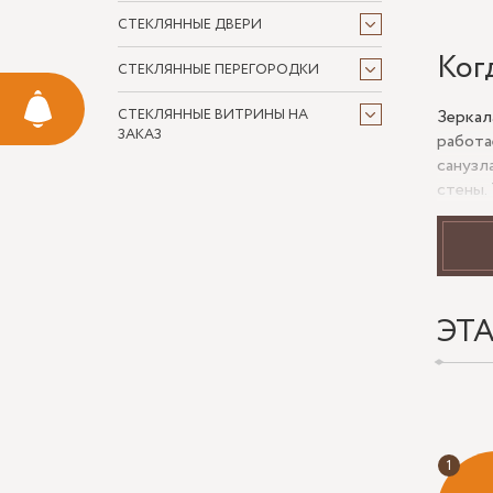
СТЕКЛЯННЫЕ ДВЕРИ
Ког
СТЕКЛЯННЫЕ ПЕРЕГОРОДКИ
Зеркал
СТЕКЛЯННЫЕ ВИТРИНЫ НА
ЗАКАЗ
работа
санузл
стены.
плоско
Если з
розетк
как де
яркост
ЭТ
Что
Форм
Тип 