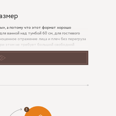
размер
ры», а потому что этот формат хорошо
ля ванной над тумбой 60 см, для гостевого
ноценное отражение лица и плеч без перегруза
 при этом не требует большой свободной
 только габарит, но и расстояние до смесителя,
аботать как функциональный свет, а не только
ветодиодной ленты, глубина отступа от кромки,
70 см.
 комбинированный вариант.