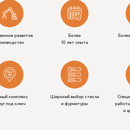
венное развитое
Более
Боле
роизводство
10 лет опыта
ный комплекс
Широкий выбор стекла
Специ
луг под ключ
и фурнитуры
работы
и 