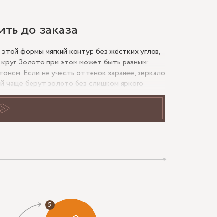
ить до заказа
 этой формы мягкий контур без жёстких углов,
 круг. Золото при этом может быть разным:
оном. Если не учесть оттенок заранее, зеркало
ой чаще берут золото без слишком яркого
разу: аккуратная геометрия и заметный акцент.
столиком, в нише или между бра. Если стена
ранство. Горизонтальный овал чаще заказывают
 композиция не выглядела тяжёлой.
 мм; для отражения в полный рост выбирают