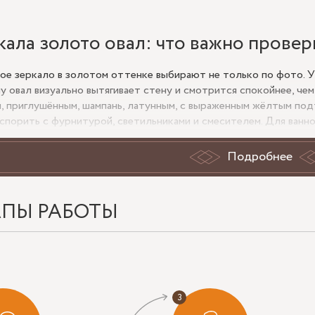
кала золото овал: что важно провер
ое зеркало в золотом оттенке выбирают не только по фото. У
у овал визуально вытягивает стену и смотрится спокойнее, чем
, приглушённым, шампань, латунным, с выраженным жёлтым подт
спорить с фурнитурой, светильниками и смесителем. Для ванн
, для прихожей и спальни — более декоративный вариант.
Подробнее
нужны именно зеркала золото овал, обычно важны два эффекта с
формат подходит над консолью, тумбой, раковиной, туалетным 
 вертикальный овал выглядит собранно и не перегружает прост
ойных раковин и широких комодов.
АПЫ РАБОТЫ
 выбрать размер без ошибки
раковины зеркало обычно делают уже тумбы на 5–15 см, чтобы
 нужен акцент в прихожей, комфортная высота овала — от 900