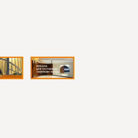
на заказ: чем точнее исходные данные, тем
азу встаёт в интерьер без переделок.