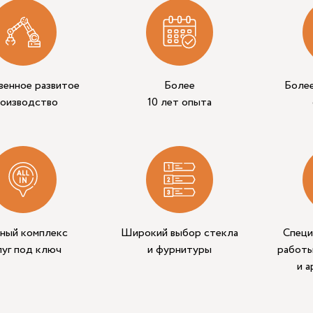
венное развитое
Более
Боле
роизводство
10 лет опыта
ный комплекс
Широкий выбор стекла
Специ
луг под ключ
и фурнитуры
работы
и 