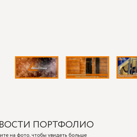
вки. Для azimut-glass.ru это особенно важно при изготовлении 
нее проходит замер, производство и монтаж, а готовый овал ср
ВОСТИ ПОРТФОЛИО
ите на фото, чтобы увидеть больше