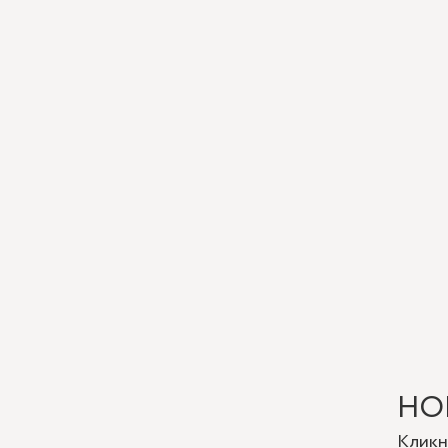
устано
спокой
НО
Кликн