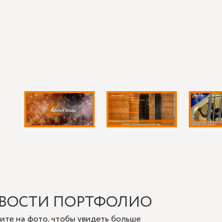
екос, а нагрузка распределялась правильно. Это особенно важн
ам нужны зеркала 150 см в раме под конкретную стену, удобнее 
ий использования: кто будет смотреться, с какого расстояния,
тивная панель рядом. Такой подход экономит время и помогае
ко в каталоге, но и в реальном интерьере.
ВОСТИ ПОРТФОЛИО
ите на фото, чтобы увидеть больше