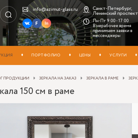
Санкт-Петербург,
info@azimut-glass.ru
Ленинский проспект,
Пн-Пт 9:00 - 17:00
In
В нерабочее время
принимаем заявки в
мессенджеры
УКЦИЯ
ПОРТФОЛИО
ЦЕНЫ
УСЛУГИ
ОГ ПРОДУКЦИИ
ЗЕРКАЛА НА ЗАКАЗ
ЗЕРКАЛА В РАМЕ
ЗЕРК
кала 150 см в раме