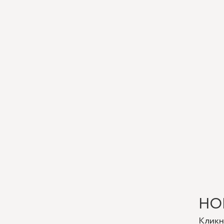
на пер
Если в
сценар
декора
не толь
НО
Кликн