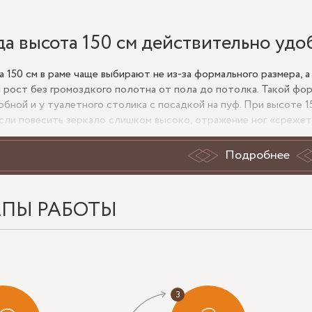
да высота 150 см действительно удо
а 150 см в раме чаще выбирают не из-за формального размера, а
 рост без громоздкого полотна от пола до потолка. Такой фор
обной и у туалетного столика с посадкой на пуф. При высоте 
если повесить зеркало слишком высоко, отражение ног «срежет
ьно утяжелять стену.
Подробнее
ких помещений рама играет не только декоративную, но и прак
е визуально завершённым и помогает связать зеркало с мебель
ем. Если нужна спокойная подача — берут тонкую раму. Если 
выраженный профиль, тёплый металл, древесную фактуру или 
АПЫ РАБОТЫ
 важно проверить до заказа
ну прохода и место открывания дверей, чтобы рама не упирала
риал стены. Для гипсокартона, пеноблока и пустотелого кирп