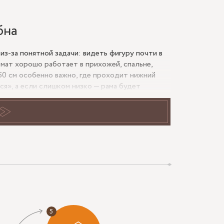
бна
 из-за понятной задачи: видеть фигуру почти в
мат хорошо работает в прихожей, спальне,
150 см особенно важно, где проходит нижний
ся», а если слишком низко — рама будет
тическую роль. Она защищает кромку, делает
ю, дверями, латунной фурнитурой или чёрным
зеркало должно стать акцентом — выбирают
контрастный цвет.
сь в наличник, шкаф или бра.
ича крепление подбирают заранее.