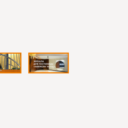
о для длинных вертикальных изделий.
сразу согласовать не только внешний вид, но и
 какое освещение уже есть и нужна ли
т получить зеркало, которое хорошо выглядит