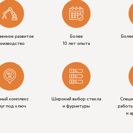
венное развитое
Более
Боле
роизводство
10 лет опыта
ный комплекс
Широкий выбор стекла
Специ
луг под ключ
и фурнитуры
работы
и 