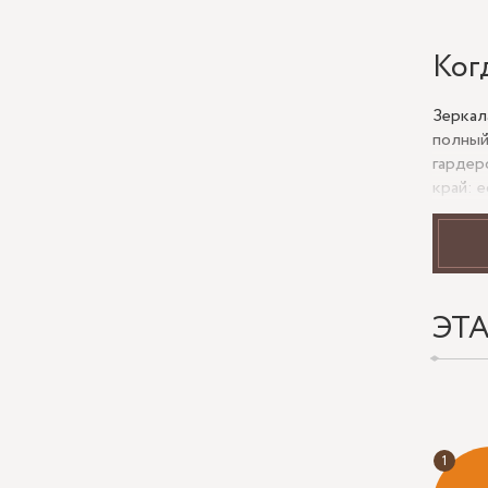
Ког
Зеркал
полный
гардер
край: 
визуал
Для уз
издели
профил
более 
ЭТ
Что
Шири
Мате