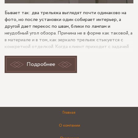
Бывает так: два трельяжа выглядят почти одинаково на
фото, но после установки один собирает интерьер, а
другой дает перекос по швам, блики по лампам и
неудобный угол обзора. Причина не в форме как таковой, а
в материале и в том, как зеркало трельяж стыкуется с
конкретной отделкой. Когда клиент приходит с задачей
поставить трельяж в нишу у туалетного столика или в
санузел, мы сначала смотрим не на декор, а на стекло,
Подробнее
толщину полотен, обработку кромки, тип крепления и
основание стены. Именно это определяет, насколько
аккуратно встанет трельяж, как будет работать
отражение и не появятся ли проблемы через несколько
месяцев.
С чего начинается трельяж: стекло,
Главная
толщина, кромка
О компании
Зеркало трельяж — это не просто центральное полотно и