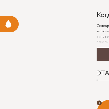
Ког
Сенсор
включи
тянуть
панель
На пра
интерь
лишние
подсве
ЭТ
Что
Разм
зерк
Расп