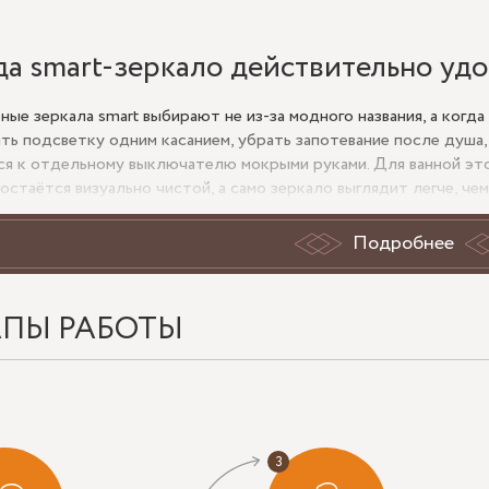
да smart-зеркало действительно уд
ные зеркала smart выбирают не из-за модного названия, а когд
ть подсветку одним касанием, убрать запотевание после душа,
ся к отдельному выключателю мокрыми руками. Для ванной эт
 остаётся визуально чистой, а само зеркало выглядит легче, ч
ктике smart-модели чаще заказывают в ванную комнату, мастер-
Подробнее
еры с лаконичной мебелью. Если помещение небольшое, зеркал
 детали со стены. Если комната просторная, smart-панель мож
тки и аккуратной обработкой кромки.
АПЫ РАБОТЫ
 важно решить до изготовления
ер. Для раковины 60–80 см обычно берут зеркало близкой шир
ало теряется, слишком широкое требует точного расчёта свет
оложение сенсора. Его ставят там, где до него удобно дотянут