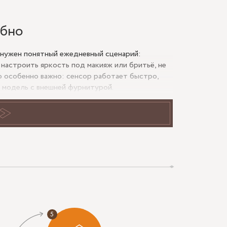
обно
а нужен понятный ежедневный сценарий:
 настроить яркость под макияж или бритьё, не
о особенно важно: сенсор работает быстро,
ем модель с внешней фурнитурой.
санузел, зону туалетного столика и в частные
о с сенсорным управлением помогает убрать
но сделать крупной, с несколькими зонами
ины или немного шире. Слишком узкое smart-
а.
ься, но он не мешает отражению и не попадает