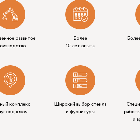
венное развитое
Более
Боле
роизводство
10 лет опыта
ный комплекс
Широкий выбор стекла
Специ
луг под ключ
и фурнитуры
работы
и 