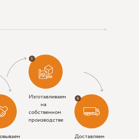
Изготавливаем
на
собственном
производстве
совываем
Доставляем