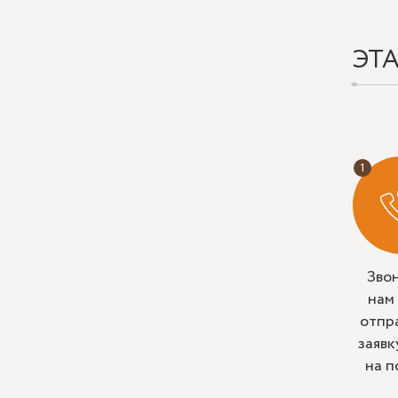
ЭТ
Зво
нам
отпр
заявк
на п