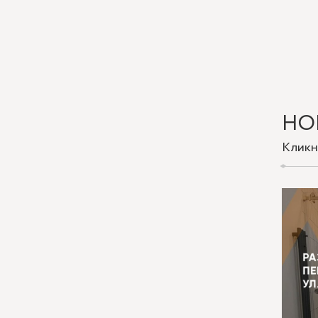
НО
Кликн