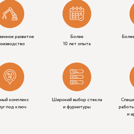
венное развитое
Более
Боле
роизводство
10 лет опыта
ный комплекс
Широкий выбор стекла
Специ
луг под ключ
и фурнитуры
работы
и 