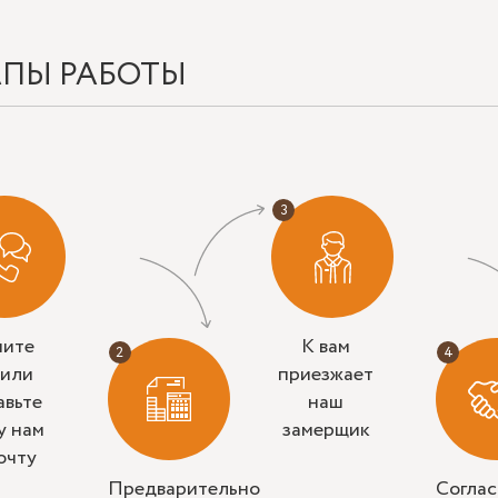
АПЫ РАБОТЫ
ните
К вам
 или
приезжает
авьте
наш
у нам
замерщик
очту
Предварительно
Согла