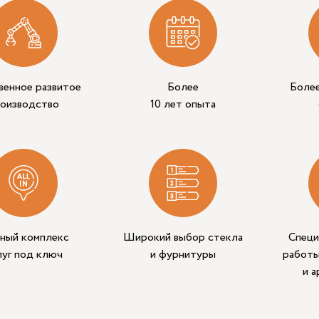
венное развитое
Более
Боле
роизводство
10 лет опыта
ный комплекс
Широкий выбор стекла
Специ
луг под ключ
и фурнитуры
работы
и 