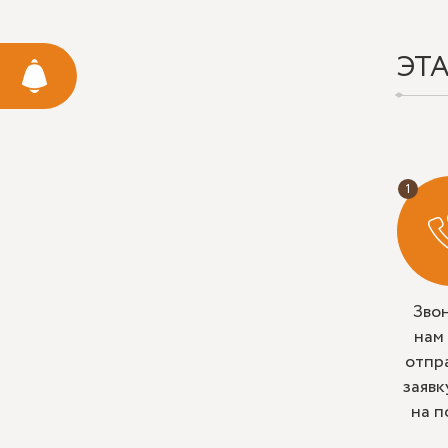
ЭТ
Зво
нам
отпр
заявк
на п