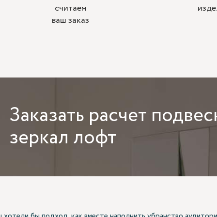
считаем
изде
ваш заказ
Заказать
расчет подвес
зеркал лофт
ы хотели бы подход, как вместе наполнить убранство аудитори