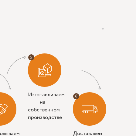
Изготавливаем
на
собственном
производстве
совываем
Доставляем