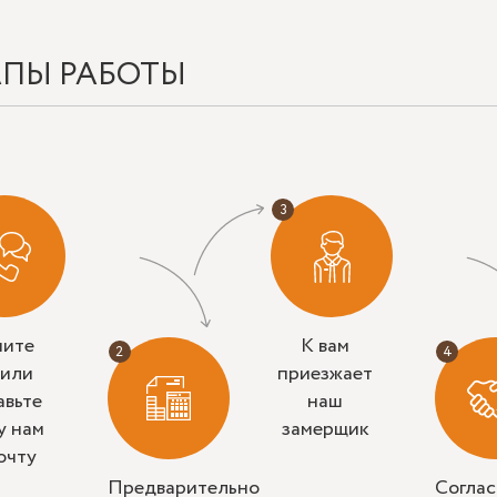
АПЫ РАБОТЫ
ните
К вам
 или
приезжает
авьте
наш
у нам
замерщик
очту
Предварительно
Согла