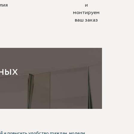
лия
и
монтируем
ваш заказ
ных
й и повысить удобство граждан, модели