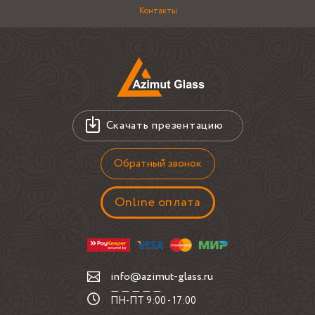
шедевры, в духе двухсторонних универсальных зеркал.
Контакты
Детально проанализируют ваши помещения и выполнят
вдумчивые встречи для первостатейных исходов.
Стоимость марок продолжает быть крохотной при
стопроцентном мастерстве. Частные цеха, налаженная
доставка, выдающиеся инструменты, ноль накруток.
Ежедневно присутствуют дисконты, в дополнение
премиальные оферты для стабильных и новоявленных
Скачать презентацию
пользователей.
Немедленные интеракции. Элиминация протяжённых
Обратный звонок
затяжек, несложно распоряжаться купленным в самые
недолгие отрезки. Изготовим и добавим финализацию.
Online оплата
Администрирование любого уровня производства, так
что подвиды навроде двухсторонних утилитарных
зеркал выйдут долговечными, нацело аналогичным
надобностям партнёра, не имеют проблем.
info@azimut-glass.ru
Допустимость генерирования не только лишь
ПН-ПТ 9:00 - 17:00
классических схем, но плюсом специальных, однозначно