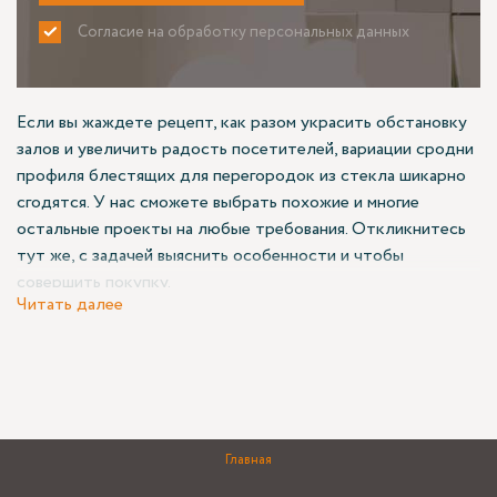
Согласие на обработку персональных данных
ПРИНИМАЮ
НЕ ПРИНИМАЮ
Если вы жаждете рецепт, как разом украсить обстановку
залов и увеличить радость посетителей, вариации сродни
профиля блестящих для перегородок из стекла шикарно
сгодятся. У нас сможете выбрать похожие и многие
остальные проекты на любые требования. Откликнитесь
тут же, с задачей выяснить особенности и чтобы
совершить покупку.
Читать далее
Нынешние варианты
В прейскуранте Азимута размещены изобилие итераций
позиций для частников и предприятий, утилитарных,
продвинутых и лишь визуальных. Понятный образчик —
Главная
профиль красивые для стеклянных перегородок,