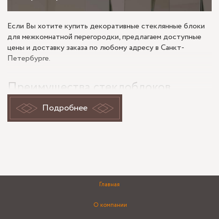
Если Вы хотите купить декоративные стеклянные блоки
для межкомнатной перегородки, предлагаем доступные
цены и доставку заказа по любому адресу в Санкт-
Петербурге.
Преимущества стеклоблоков
Подробнее
Эффектный внешний вид. Перегородка начинает
выглядеть визуально интереснее, когда состоит не из
цельного стеклянного полотна, а из отдельных блоков.
Отличные характеристики. Огнеупорность, прочность,
замечательная звукоизоляция — вот лишь немногие
достоинства.
Богатство видов оформления. Блоки выпускаются в
Главная
многообразии размеров и окрасок, можно создать
оформление, которое больше всего устроит.
О компании