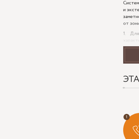
Систем
и экст
заметн
от зон
Для
характ
констр
устано
Ост
прозра
освеще
ЭТ
визуал
дизайн
Цен
характ
точног
для ут
Один и
добави