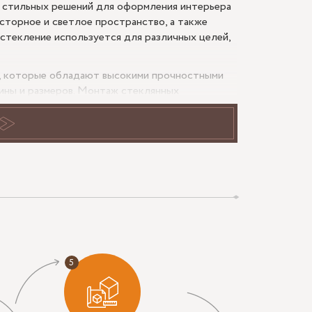
 и стильных решений для оформления интерьера
сторное и светлое пространство, а также
Остекление используется для различных целей,
, которые обладают высокими прочностными
ины и размеров. Монтаж стеклянных
, что обеспечивает надежную и безопасную
позволяет добиться максимальной
ля комнат с недостатком естественного
ние большего пространства и обеспечивают
зволяют создать оригинальный и стильный
текла.
, таких как размеры пространства, требуемые
ра, а также сложность монтажа. Поэтому для
у на сайте производителя и связаться с ним
ли цветного стекла. Такое решение позволяет
обеспечить дополнительную приватность.