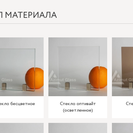
П МАТЕРИАЛА
екло бесцветное
Стекло оптивайт
Сте
(осветленное)