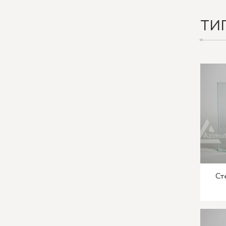
ТИ
Ст