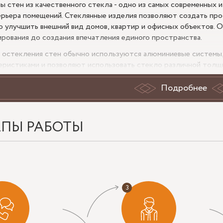
ы стен из качественного стекла - одно из самых современных
ерьера помещений. Стеклянные изделия позволяют создать про
о улучшить внешний вид домов, квартир и офисных объектов. 
ирования до создания впечатления единого пространства.
 остекления стен обычно используются алюминиевые системы
еристиками и позволяют использовать стекло различной толщ
укций производится с использованием специальной фурнитуры
вку.
Подробнее
екление стен имеет множество преимуществ. Во-первых, это 
чности и пропускать больше света, что особенно актуально д
ния. Во-вторых, стеклянные прозрачные стены создают ощуще
АПЫ РАБОТЫ
ьное объединение разных частей помещения. В-третьих, они по
 интерьера или экстерьера, используя разные виды и оттенки с
ы на стеклянные закаленные стены зависят от многих факторов
еристики материала, выбранная система остекления и фурниту
о расчета стоимости остекления рекомендуется оставить заявк
очнения всех деталей.
з вариантов остекления стен - использование тонированного и
ть интересные акценты в интерьере или экстерьере, а также 