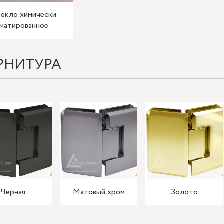
екло химически
матированное
РНИТУРА
Черная
Матовый хром
Золото