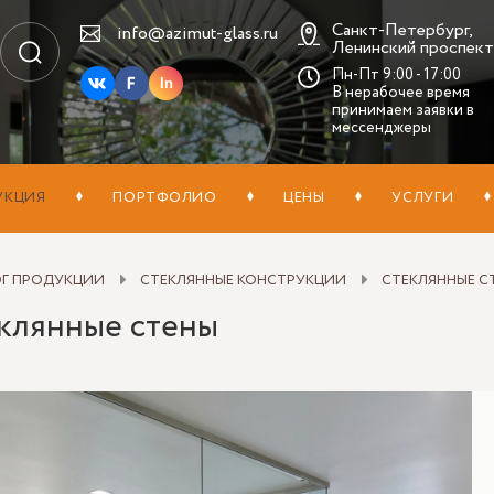
Санкт-Петербург,
info@azimut-glass.ru
Ленинский проспект,
Пн-Пт 9:00 - 17:00
In
В нерабочее время
принимаем заявки в
мессенджеры
УКЦИЯ
ПОРТФОЛИО
ЦЕНЫ
УСЛУГИ
ОГ ПРОДУКЦИИ
СТЕКЛЯННЫЕ КОНСТРУКЦИИ
СТЕКЛЯННЫЕ С
клянные стены