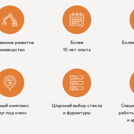
венное развитое
Более
Боле
роизводство
10 лет опыта
ный комплекс
Широкий выбор стекла
Специ
луг под ключ
и фурнитуры
работы
и 