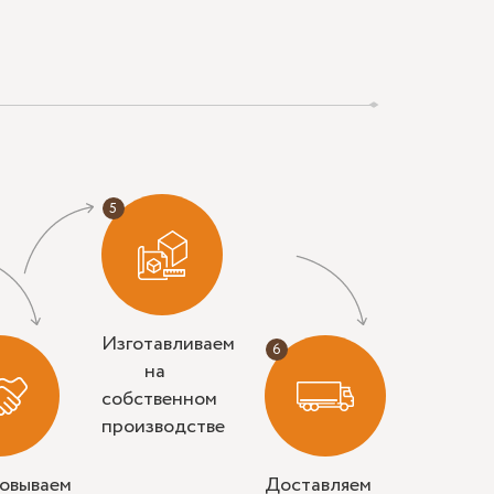
Изготавливаем
на
собственном
производстве
совываем
Доставляем