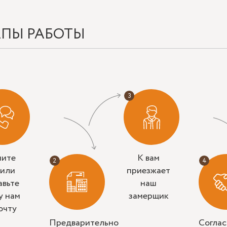
АПЫ РАБОТЫ
ните
К вам
 или
приезжает
авьте
наш
у нам
замерщик
очту
Предварительно
Согла