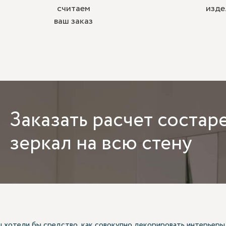
считаем
изде
ваш заказ
Заказать
расчет состар
зеркал на всю стену
ы хотели бы средство, как совокупно декорировать интерьеры