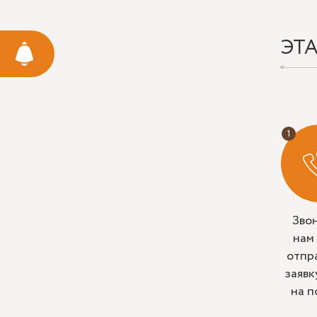
ЭТ
Зво
нам
отпр
заявк
на п