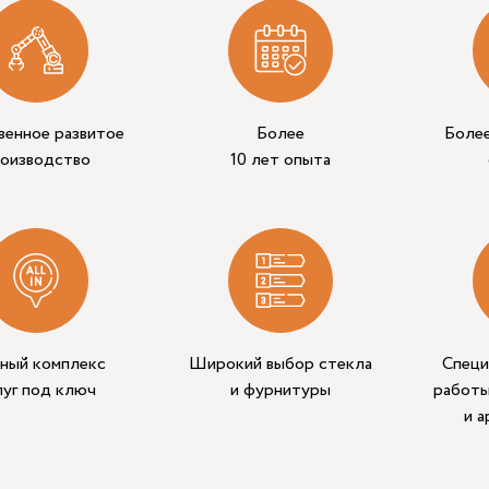
венное развитое
Более
Боле
роизводство
10 лет опыта
ный комплекс
Широкий выбор стекла
Специ
луг под ключ
и фурнитуры
работы
и 