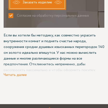
Заказать изделие
Согласие на обработку персональных данных
ПРИНИМАЮ
НЕ ПРИНИМАЮ
Если вы хотели бы методику, как совместно украсить
внутренности комнат и поднять счастье народа,
сооружения сродни душевых изысканных перегородок 140
см золото идеально впишутся. У нас можно вычислить
данные и многие различающиеся формы на все
предпочтения. Откликнитесь непременно, дабы
расспросить максимально и чтобы оформить покупку.
Читать далее
Сегодняшние предложения
В классификаторе Азимута размещены масса видов
артикулов для частников и юрлиц, незаменимых,
эффективных и всего-навсего украшающих. Конкретный