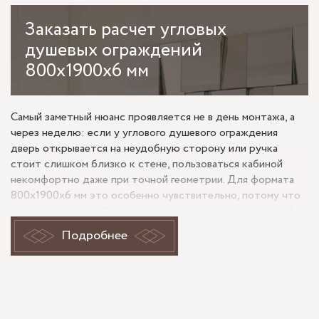
Заказать
расчет угловых
душевых ограждений
800x1900x6 мм
Самый заметный нюанс проявляется не в день монтажа, а
через неделю: если у углового душевого ограждения
дверь открывается на неудобную сторону или ручка
стоит слишком близко к стене, пользоваться кабиной
некомфортно даже при точной геометрии. Для формата
800x1900x6 мм это особенно чувствительно, потому что
размер компактный, а каждая линия крепления и каждый
вылет фурнитуры сразу влияют на восприятие всей
Подробнее
конструкции. Именно поэтому подготовку к заказу стоит
начинать не с оттенка стекла, а с того, как ограждение
будет открываться, на что опираться и где окажется
визуальный центр.