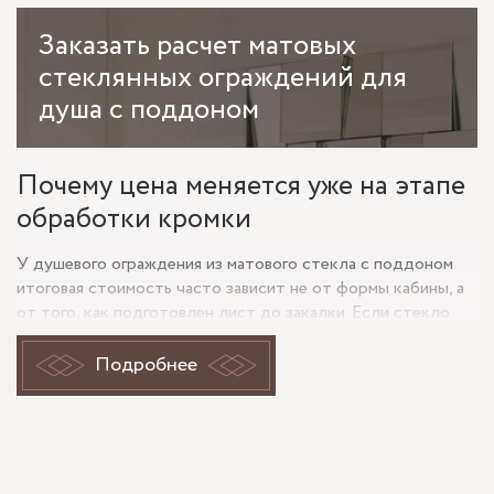
Заказать
расчет матовых
стеклянных ограждений для
душа с поддоном
Почему цена меняется уже на этапе
обработки кромки
У душевого ограждения из матового стекла с поддоном
итоговая стоимость часто зависит не от формы кабины, а
от того, как подготовлен лист до закалки. Если стекло
режут под нестандартный поддон, добавляют вырезы
под петли, штангу, коннекторы и уплотнители, то цена
Подробнее
растёт не из-за «сложности модели», а из-за процента
брака, времени на резку и требований к точности. Для
матового полотна это ещё заметнее: после сатинирования
и закалки любая ошибка по кромке, радиусу угла или
отверстию уже не корректируется на месте. Поэтому