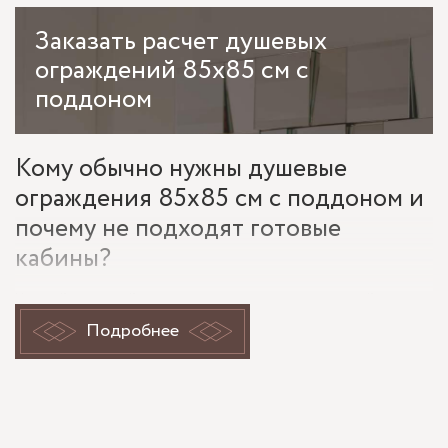
Заказать
расчет душевых
ограждений 85х85 см с
поддоном
Кому обычно нужны душевые
ограждения 85х85 см с поддоном и
почему не подходят готовые
кабины?
Частый сценарий: владелец квартиры в новостройке или
апартаментов под аренду делает компактный санузел, где
Подробнее
нужно поставить душевые ограждения 85х85 см с
поддоном вместо громоздкой кабины. Размер 85х85 см
берут там, где 90х90 уже мешает проходу, а 80х80
ощущается тесно. Поддон нужен, когда нельзя поднимать
весь пол, есть риск протечек или требуется быстрый