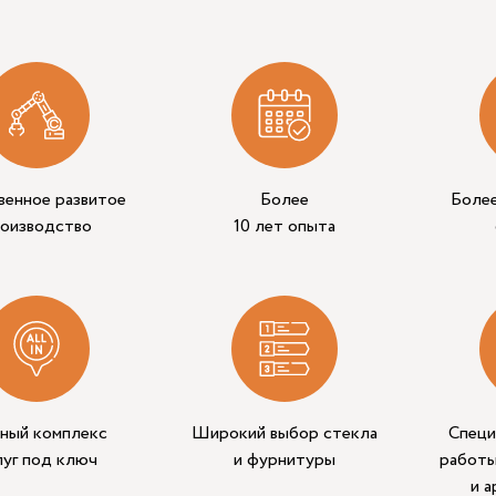
венное развитое
Более
Боле
роизводство
10 лет опыта
ный комплекс
Широкий выбор стекла
Специ
луг под ключ
и фурнитуры
работы
и 