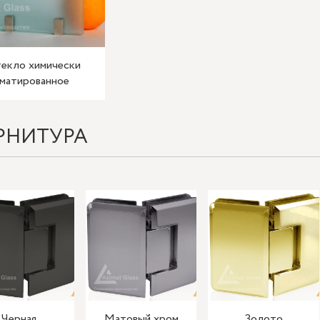
екло химически
матированное
РНИТУРА
Черная
Матовый хром
Золото