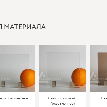
П МАТЕРИАЛА
екло бесцветное
Стекло оптивайт
Сте
(осветленное)