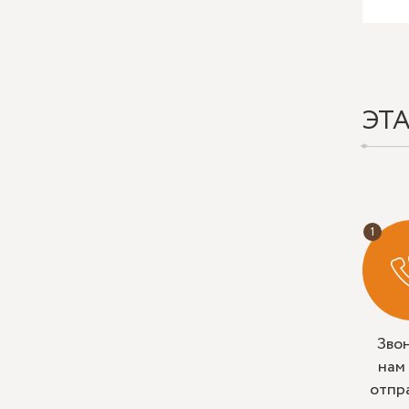
ЭТ
Зво
нам
отпр