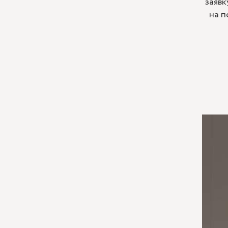
заявк
на п