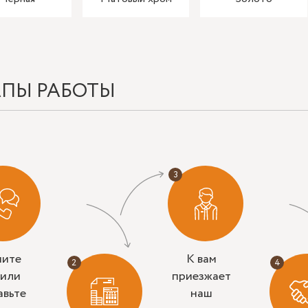
АПЫ РАБОТЫ
ните
К вам
 или
приезжает
авьте
наш