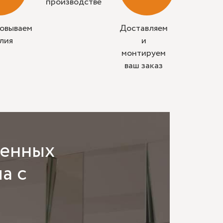
производстве
совываем
Доставляем
лия
и
монтируем
ваш заказ
ленных
а с