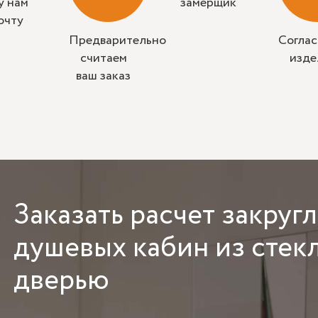
у нам
замерщик
очту
Предварительно
Согла
считаем
изде
ваш заказ
Заказать
расчет закруг
душевых кабин из стекл
дверью