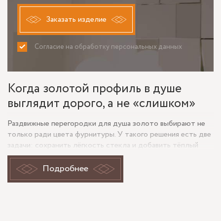
Заказать изделие
Согласие на обработку персональных данных
ПРИНИМАЮ
НЕ ПРИНИМАЮ
Когда золотой профиль в душе
выглядит дорого, а не «слишком»
Раздвижные перегородки для душа золото выбирают не
только ради цвета фурнитуры. У такого решения есть две
задачи: сохранить лёгкость стекла и добавить тёплый
акцент, который поддерживает смеситель, раму зеркала,
подсветку или декоративные элементы в ванной. Чтобы
Подробнее
результат выглядел собранно, важно не просто выбрать
золотой оттенок, а согласовать его с типом стекла,
толщиной полотен, видом кромки и схемой открывания.
Для душевой зоны чаще всего используют закалённое