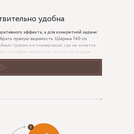
ствительно удобна
ративного эффекта, а для конкретной задачи:
 убрать прямую видимость. Ширина 140 см
йным трапом и в планировках, где не хочется
во спокойнее визуально: на стекле меньше
чном полотне.
кой, матовое стекло рассеивает свет мягче и
но: душевой участок сохраняет приватность, но
олжны учитываться вместе с профилем,
на плотность примыкания.