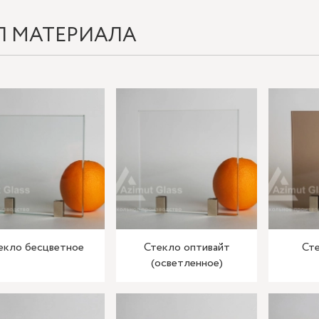
П МАТЕРИАЛА
екло бесцветное
Стекло оптивайт
Сте
(осветленное)