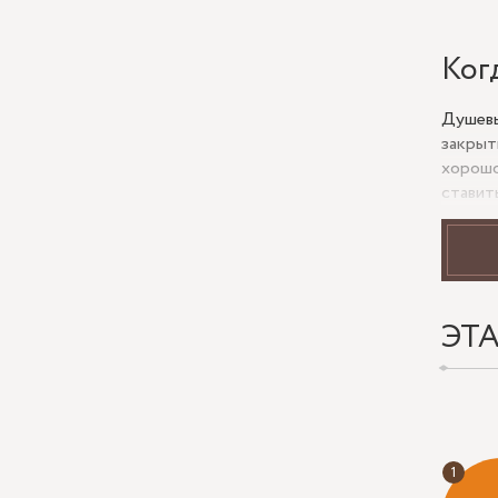
Ког
Душевы
закрыт
хорошо
ставит
заметн
Если п
не дае
помеще
ЭТ
Что
Реал
зазо
Геом