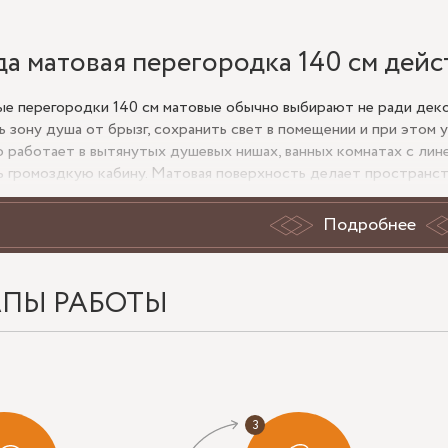
да матовая перегородка 140 см дей
е перегородки 140 см матовые обычно выбирают не ради деко
ь зону душа от брызг, сохранить свет в помещении и при этом
 работает в вытянутых душевых нишах, ванных комнатах с лине
ь громоздкую кабину. Матовая поверхность делает пространст
ы капли, следы от воды и отпечатки, чем на полностью прозра
Подробнее
ерегородки ставятся рядом с окном, зеркалом или светлой плит
т резких бликов. Для семейных санузлов это особенно практич
ние не выглядит глухим и тесным.
АПЫ РАБОТЫ
 важно проверить до заказа
ьную ширину проема или душевой зоны. Номинальные 140 см д
рами и креплением.
етрию стен и пола. Даже небольшой завал влияет на монтаж и 