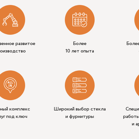
венное развитое
Более
Боле
роизводство
10 лет опыта
ный комплекс
Широкий выбор стекла
Специ
луг под ключ
и фурнитуры
работы
и 