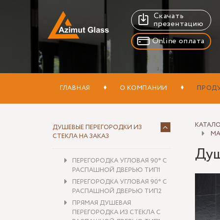
Скачать
презентацию
Online оплата
ГЛАВНАЯ
О КОМПАНИИ
ПРОД
КАТАЛ
ДУШЕВЫЕ ПЕРЕГОРОДКИ ИЗ
МА
СТЕКЛА НА ЗАКАЗ
Душ
ПЕРЕГОРОДКА УГЛОВАЯ 90° С
РАСПАШНОЙ ДВЕРЬЮ ТИП1
ПЕРЕГОРОДКА УГЛОВАЯ 90° С
РАСПАШНОЙ ДВЕРЬЮ ТИП2
ПРЯМАЯ ДУШЕВАЯ
ПЕРЕГОРОДКА ИЗ СТЕКЛА С