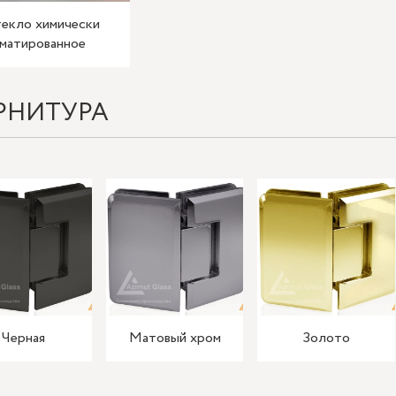
екло химически
матированное
РНИТУРА
Черная
Матовый хром
Золото