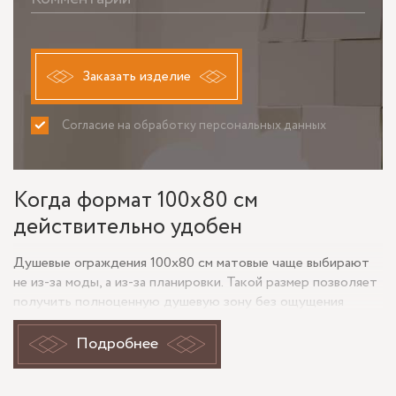
Заказать изделие
Согласие на обработку персональных данных
ПРИНИМАЮ
НЕ ПРИНИМАЮ
Когда формат 100х80 см
действительно удобен
Душевые ограждения 100х80 см матовые чаще выбирают
не из-за моды, а из-за планировки. Такой размер позволяет
получить полноценную душевую зону без ощущения
тесноты, при этом не «съедает» лишнюю площадь
санузла. Формат 100 на 80 удобен для ниш, угловой
Подробнее
установки и проектов, где важно оставить проход к
раковине, инсталляции или стиральной машине.