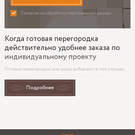
Согласие на обработку персональных данных
ПРИНИМАЮ
НЕ ПРИНИМАЮ
Когда готовая перегородка
действительно удобнее заказа по
индивидуальному проекту
Готовые перегородки для душа выбирают в тех случаях,
когда нужна понятная конструкция без долгого
согласования чертежей. Это частый вариант для квартир с
Подробнее
типовой ванной, гостевых санузлов, апартаментов под
аренду и быстрых ремонтов, где важны сроки установки.
Если ниша ровная, поддон уже смонтирован, а размеры
попадают в стандартный диапазон, готовое решение
позволяет быстрее перейти к монтажу и избежать лишних
доработок.
Но здесь есть нюанс: душевая перегородка из стекла
Главная