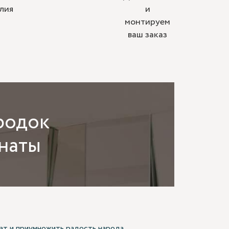
лия
и
монтируем
ваш заказ
родок
мнаты
ат и приумножить радость народа,