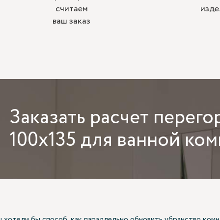
считаем
изде
ваш заказ
Заказать
расчет перего
100х135 для ванной ко
ы хотели бы способ, как параллельно обновить убранство комн