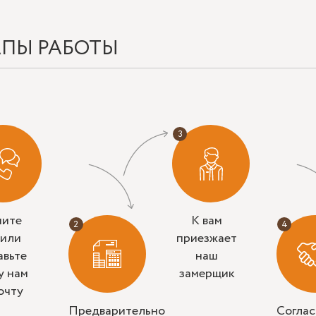
АПЫ РАБОТЫ
ните
К вам
 или
приезжает
авьте
наш
у нам
замерщик
очту
Предварительно
Согла