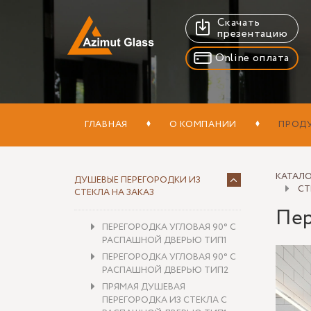
Скачать
презентацию
Online оплата
ГЛАВНАЯ
О КОМПАНИИ
ПРОД
КАТАЛ
ДУШЕВЫЕ ПЕРЕГОРОДКИ ИЗ
СТ
СТЕКЛА НА ЗАКАЗ
Пер
ПЕРЕГОРОДКА УГЛОВАЯ 90° С
РАСПАШНОЙ ДВЕРЬЮ ТИП1
ПЕРЕГОРОДКА УГЛОВАЯ 90° С
РАСПАШНОЙ ДВЕРЬЮ ТИП2
ПРЯМАЯ ДУШЕВАЯ
ПЕРЕГОРОДКА ИЗ СТЕКЛА С