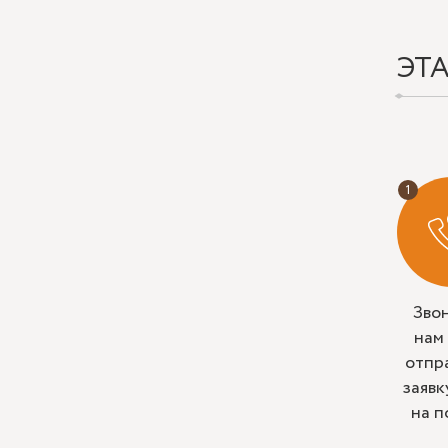
ЭТ
Зво
нам
отпр
заявк
на п