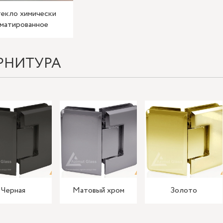
екло химически
матированное
РНИТУРА
Черная
Матовый хром
Золото