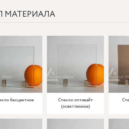
П МАТЕРИАЛА
екло бесцветное
Стекло оптивайт
Сте
(осветленное)