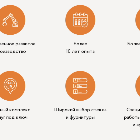
венное развитое
Более
Боле
роизводство
10 лет опыта
ный комплекс
Широкий выбор стекла
Специ
луг под ключ
и фурнитуры
работы
и 