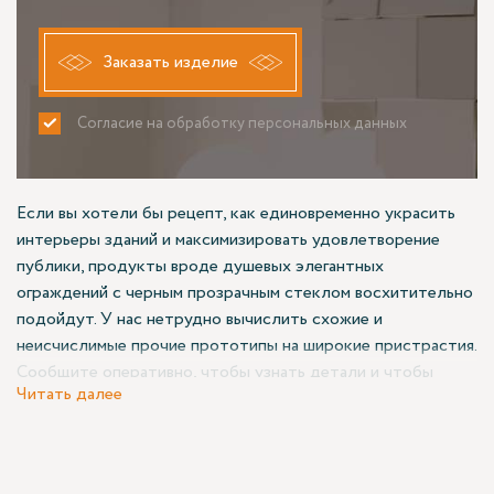
Заказать изделие
Согласие на обработку персональных данных
ПРИНИМАЮ
НЕ ПРИНИМАЮ
Если вы хотели бы рецепт, как единовременно украсить
интерьеры зданий и максимизировать удовлетворение
публики, продукты вроде душевых элегантных
ограждений с черным прозрачным стеклом восхитительно
подойдут. У нас нетрудно вычислить схожие и
неисчислимые прочие прототипы на широкие пристрастия.
Сообщите оперативно, чтобы узнать детали и чтобы
Читать далее
совершить куплю.
Настоящие варианты