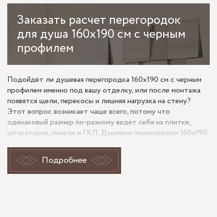
Заказать
расчет перегородок
для душа 160х190 см с черным
профилем
Подойдёт ли душевая перегородка 160х190 см с черным
профилем именно под вашу отделку, или после монтажа
появятся щели, перекосы и лишняя нагрузка на стену?
Этот вопрос возникает чаще всего, потому что
одинаковый размер по-разному ведёт себя на плитке,
штукатурке, панели и ГКЛ. Душевые перегородки 160х190
см черный профиль выбирают не только по виду: итог
зависит от основания, геометрии ниши, способа крепления
Подробнее
и того, как стекло сочетается с покрытием. Для такой
длины и высоты особенно заметны отклонения стен, а
черный профиль визуально подчёркивает каждую линию,
поэтому точность замера и подбор фурнитуры напрямую
влияют на результат.