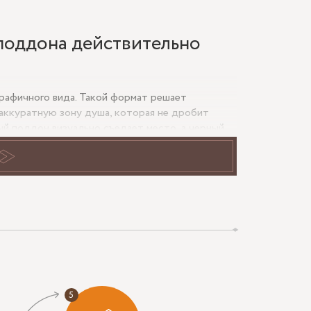
поддона действительно
рафичного вида. Такой формат решает
 аккуратную зону душа, которая не дробит
ый поддон визуально съедает место, а черный
г плитки, камня или микроцемента.
ильный уклон к трапу, а стекло — точный
ти моменты не проверить на замере, вода
у душевые ограждения черные лучше делать по
ижная экономит проход, стационарная панель