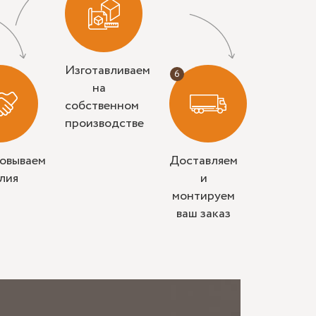
ое стекло 8 мм: оно стабильнее на широких
 обработка стекла упрощает уход и снижает
Изготавливаем
, слишком высокое может нарушить вентиляцию
на
собственном
 гладкие; на разных поверхностях по-разному
производстве
совываем
Доставляем
лия
и
монтируем
ваш заказ
ые ограждения без поддона редко встают
дусов, а уровень пола меняется даже в пределах
ли, коннекторы и крепление должны быть
ыстро теряет вид.
. Если в помещении уже есть черный смеситель,
, ограждение смотрится собранно. Если черный