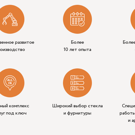
венное развитое
Более
Боле
роизводство
10 лет опыта
ный комплекс
Широкий выбор стекла
Специ
луг под ключ
и фурнитуры
работы
и 