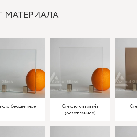
П МАТЕРИАЛА
екло бесцветное
Стекло оптивайт
Сте
(осветленное)