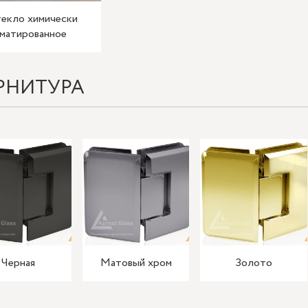
екло химически
матированное
РНИТУРА
Черная
Матовый хром
Золото