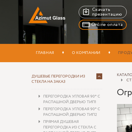
Скачать
презентацию
Online оплата
ГЛАВНАЯ
О КОМПАНИИ
ПРОД
КАТАЛ
ДУШЕВЫЕ ПЕРЕГОРОДКИ ИЗ
СТ
СТЕКЛА НА ЗАКАЗ
Огр
ПЕРЕГОРОДКА УГЛОВАЯ 90° С
РАСПАШНОЙ ДВЕРЬЮ ТИП1
ПЕРЕГОРОДКА УГЛОВАЯ 90° С
РАСПАШНОЙ ДВЕРЬЮ ТИП2
ПРЯМАЯ ДУШЕВАЯ
ПЕРЕГОРОДКА ИЗ СТЕКЛА С