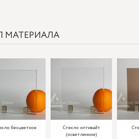
П МАТЕРИАЛА
екло бесцветное
Стекло оптивайт
Сте
(осветленное)