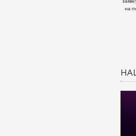
заявк
на п
НА