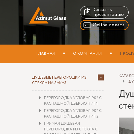
Скачать
презентацию
Online оплата
ГЛАВНАЯ
О КОМПАНИИ
ПРОД
КАТАЛ
ДУШЕВЫЕ ПЕРЕГОРОДКИ ИЗ
ДУ
СТЕКЛА НА ЗАКАЗ
Душ
ПЕРЕГОРОДКА УГЛОВАЯ 90° С
сте
РАСПАШНОЙ ДВЕРЬЮ ТИП1
ПЕРЕГОРОДКА УГЛОВАЯ 90° С
РАСПАШНОЙ ДВЕРЬЮ ТИП2
ПРЯМАЯ ДУШЕВАЯ
ПЕРЕГОРОДКА ИЗ СТЕКЛА С