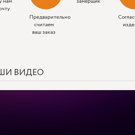
у нам
замерщик
очту
Предварительно
Согла
считаем
изде
ваш заказ
ШИ ВИДЕО