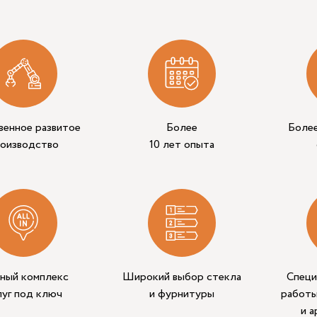
венное развитое
Более
Боле
роизводство
10 лет опыта
ный комплекс
Широкий выбор стекла
Специ
луг под ключ
и фурнитуры
работы
и 