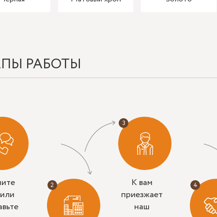
АПЫ РАБОТЫ
ните
К вам
 или
приезжает
авьте
наш