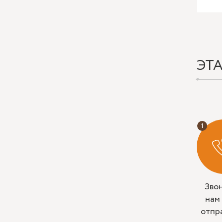
ЭТ
Зво
нам
отпр