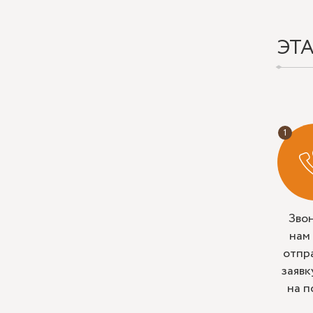
ЭТ
Зво
нам
отпр
заявк
на п