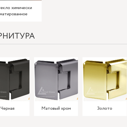
екло химически
матированное
РНИТУРА
Черная
Матовый хром
Золото