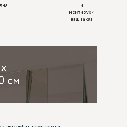
лия
и
монтируем
ваш заказ
ых
0 см
и аудиторий и оптимизировать