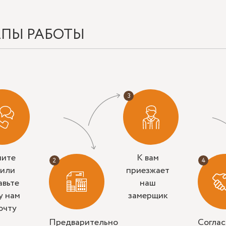
АПЫ РАБОТЫ
ните
К вам
 или
приезжает
авьте
наш
у нам
замерщик
очту
Предварительно
Согла