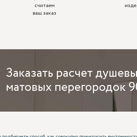
считаем
изде
ваш заказ
Заказать
расчет душев
матовых перегородок 9
ы подбираете способ, как совокупно приукрасить внутренност