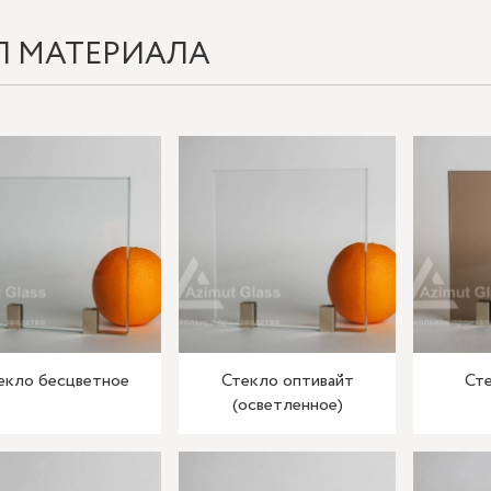
П МАТЕРИАЛА
екло бесцветное
Стекло оптивайт
Сте
(осветленное)