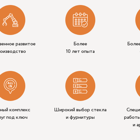
венное развитое
Более
Боле
роизводство
10 лет опыта
ный комплекс
Широкий выбор стекла
Специ
луг под ключ
и фурнитуры
работы
и 