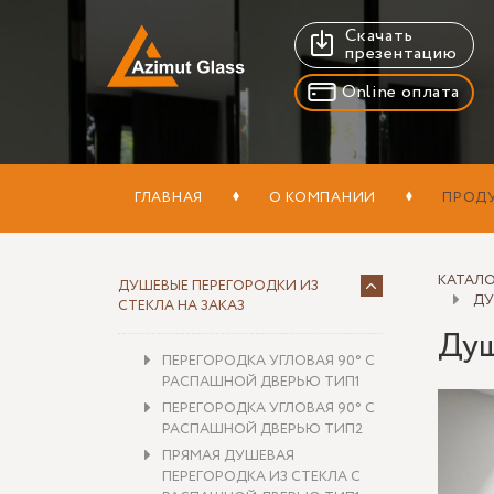
Скачать
презентацию
Online оплата
ГЛАВНАЯ
О КОМПАНИИ
ПРОД
КАТАЛ
ДУШЕВЫЕ ПЕРЕГОРОДКИ ИЗ
ДУ
СТЕКЛА НА ЗАКАЗ
Душ
ПЕРЕГОРОДКА УГЛОВАЯ 90° С
РАСПАШНОЙ ДВЕРЬЮ ТИП1
ПЕРЕГОРОДКА УГЛОВАЯ 90° С
РАСПАШНОЙ ДВЕРЬЮ ТИП2
ПРЯМАЯ ДУШЕВАЯ
ПЕРЕГОРОДКА ИЗ СТЕКЛА С