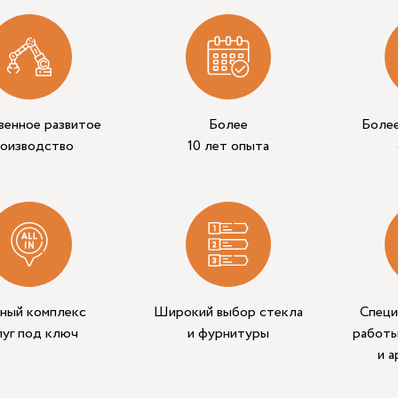
венное развитое
Более
Боле
роизводство
10 лет опыта
ный комплекс
Широкий выбор стекла
Специ
луг под ключ
и фурнитуры
работы
и 