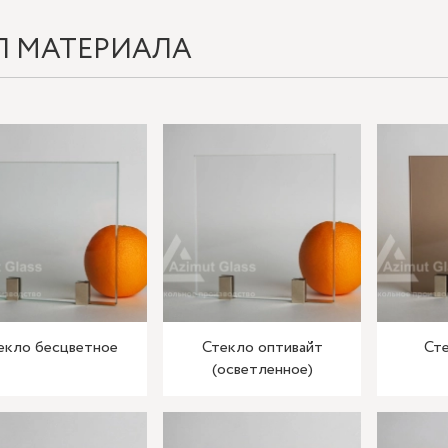
П МАТЕРИАЛА
екло бесцветное
Стекло оптивайт
Сте
(осветленное)