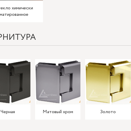
екло химически
матированное
РНИТУРА
Черная
Матовый хром
Золото