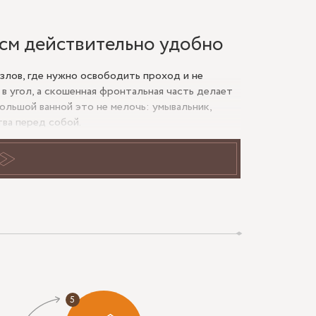
см действительно удобно
лов, где нужно освободить проход и не
в угол, а скошенная фронтальная часть делает
ольшой ванной это не мелочь: умывальник,
ва перед собой.
а точность геометрии. Если стены имеют завал
начинают работать хуже: дверь может идти
ько от стекла, но и от качества замера.
ный ход.
а.