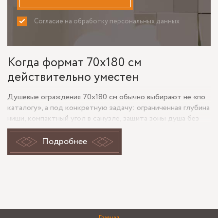
Согласие на обработку персональных данных
ПРИНИМАЮ
НЕ ПРИНИМАЮ
Когда формат 70x180 см
действительно уместен
Душевые ограждения 70x180 см обычно выбирают не «по
каталогу», а под конкретную задачу: ограниченная глубина
ниши, компактный угол в санузле, защита зоны душа без
массивной кабины. Размер 70 по ширине подходит там, где
важно сохранить проход и не перегрузить помещение, а
Подробнее
высота 180 см удобна для помещений со стандартным
потолком и для проектов, где не нужна перегородка до
самого верха.
Такой формат чаще заказывают для квартир с небольшими
ванными комнатами, гостевых санузлов, апартаментов под
аренду и частных домов, где душ размещён в
Главная