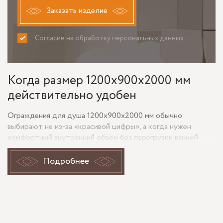
Заказать изделие
Согласие на обработку персональных данных
ПРИНИМАЮ
НЕ ПРИНИМАЮ
Когда размер 1200х900х2000 мм
действительно удобен
Ограждения для душа 1200х900х2000 мм обычно
выбирают не из-за «красивой цифры», а когда нужен
комфортный внутренний объём без перегрузки ванной
комнаты. Формат 1200 на 900 мм даёт больше свободы
движения, чем компактные кабины, а высота 2000 мм
Подробнее
хорошо удерживает брызги и визуально смотрится
собранно. Такой размер подходит для квартир, частных
домов, гостевых санузлов и мастер-ванных, где важна не
только защита от воды, но и аккуратная геометрия стекла.
Если помещение небольшое, критично заранее проверить