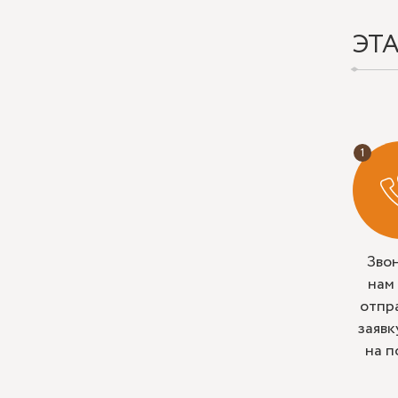
ЭТ
Зво
нам
отпр
заявк
на п