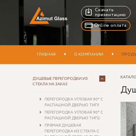
Скачать
презентацию
Online оплата
ГЛАВНАЯ
О КОМПАНИИ
ПРОД
КАТАЛ
ДУШЕВЫЕ ПЕРЕГОРОДКИ ИЗ
СТЕКЛА НА ЗАКАЗ
Душ
ПЕРЕГОРОДКА УГЛОВАЯ 90° С
РАСПАШНОЙ ДВЕРЬЮ ТИП1
ПЕРЕГОРОДКА УГЛОВАЯ 90° С
РАСПАШНОЙ ДВЕРЬЮ ТИП2
ПРЯМАЯ ДУШЕВАЯ
ПЕРЕГОРОДКА ИЗ СТЕКЛА С