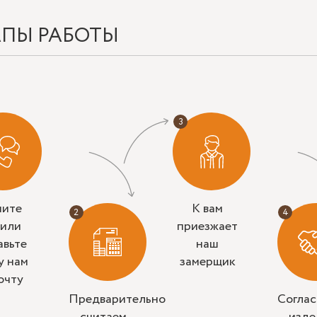
АПЫ РАБОТЫ
ните
К вам
 или
приезжает
авьте
наш
у нам
замерщик
очту
Предварительно
Согла