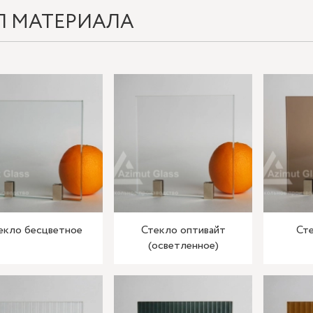
П МАТЕРИАЛА
екло бесцветное
Стекло оптивайт
Сте
(осветленное)