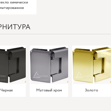
екло химически
матированное
РНИТУРА
Черная
Матовый хром
Золото