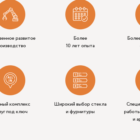
венное развитое
Более
Боле
роизводство
10 лет опыта
ный комплекс
Широкий выбор стекла
Специ
луг под ключ
и фурнитуры
работы
и 