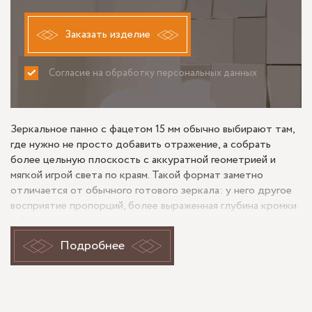
Заказать изделие
Согласие на обработку персональных данных
ПРИНИМАЮ
НЕ ПРИНИМАЮ
Зеркальное панно с фацетом 15 мм обычно выбирают там,
где нужно не просто добавить отражение, а собрать
более цельную плоскость с аккуратной геометрией и
мягкой игрой света по краям. Такой формат заметно
отличается от обычного готового зеркала: у него другое
восприятие пропорций, более выраженная глубина кромки
и более тесная связь с мебелью, светильниками и
отделкой стены. Для интерьера на Суворовском
Подробнее
проспекте это особенно актуально, если помещение
требует визуально раскрыть пространство, но без
ощущения случайно повешенного зеркального полотна.