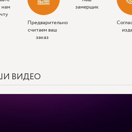
у нам
замерщик
очту
Предварительно
Согла
считаем ваш
изд
заказ
ШИ ВИДЕО