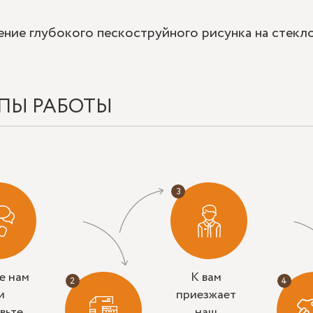
ние глубокого пескоструйного рисунка на стекло
ПЫ РАБОТЫ
е нам
К вам
и
приезжает
вьте
наш