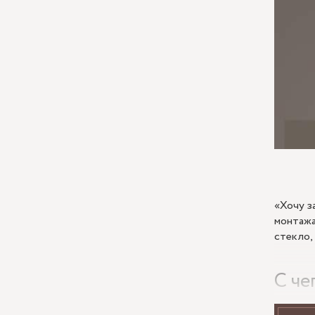
«Хочу з
монтажа
стекло,
С че
Глубоки