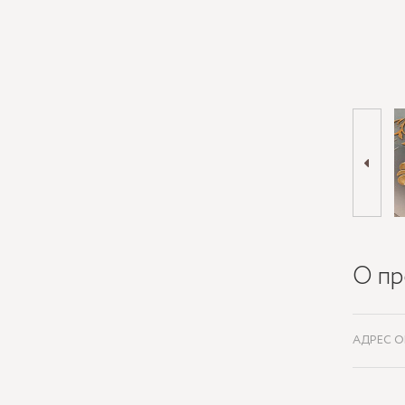
О пр
АДРЕС О