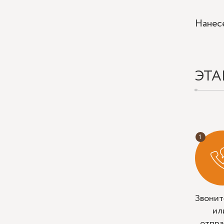
Нанесе
ЭТА
Звонит
ил
отпра