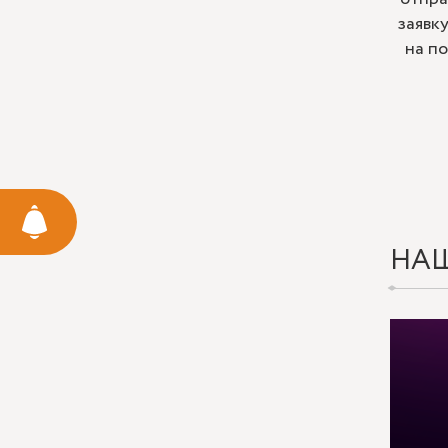
заявк
на п
НА