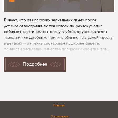
Бывает, что два похожих зеркальных панно после
установки воспринимаются совсем по-разному: одно
собирает свет и делает стену глубже, другое выглядит
тяжёлым или дробным. Причина обычно не в самой идее, а
в деталях — оттенке состаривания, ширине фацета,
точности раскладки, качестве полировки кромки и том,
как отражение работает рядом с мебелью и светом. Для
такого формата, как фацетное панно из состаренных
Подробнее
зеркал, задача чаще всего не сводится к простому
заполнению стены: оно меняет пропорции помещения,
добавляет сложное отражение без излишней резкости и
по-разному раскрывается утром, вечером и при боковом
свете. На объектах уровня Крестовского острова такие
нюансы особенно заметны, потому что отделка,
геометрия мебели и сценарии освещения обычно
Главная
требовательны к точности.
О компании