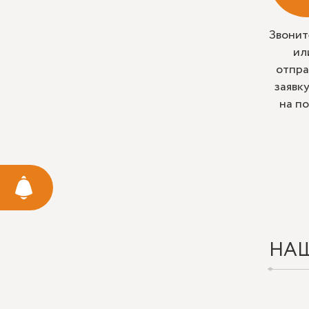
Звонит
ил
отпра
заявк
на п
НА