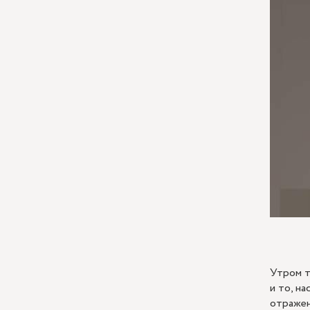
Утром т
и то, н
отражен