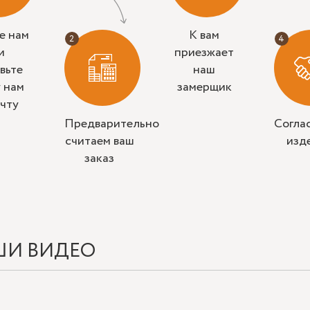
е нам
К вам
и
приезжает
вьте
наш
у нам
замерщик
очту
Предварительно
Согла
считаем ваш
изд
заказ
ШИ ВИДЕО