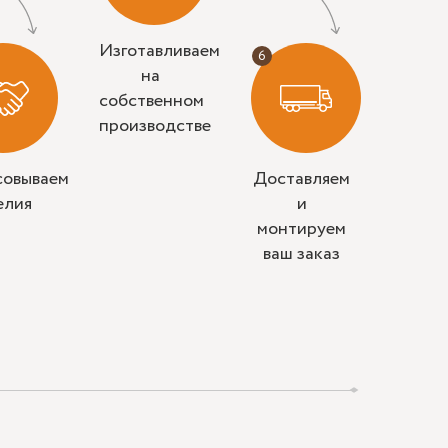
Изготавливаем
на
собственном
производстве
совываем
Доставляем
елия
и
монтируем
ваш заказ