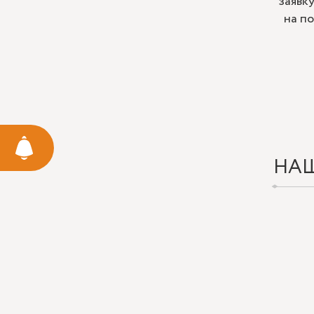
заявк
на п
НА