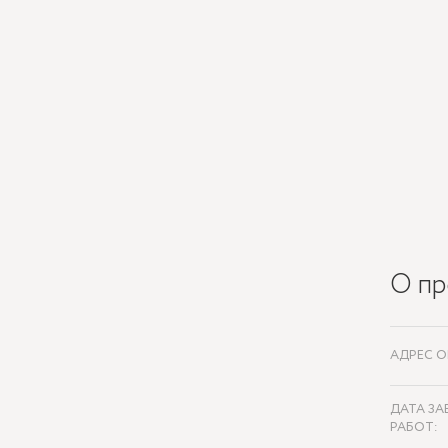
О пр
АДРЕС О
ДАТА ЗА
РАБОТ: